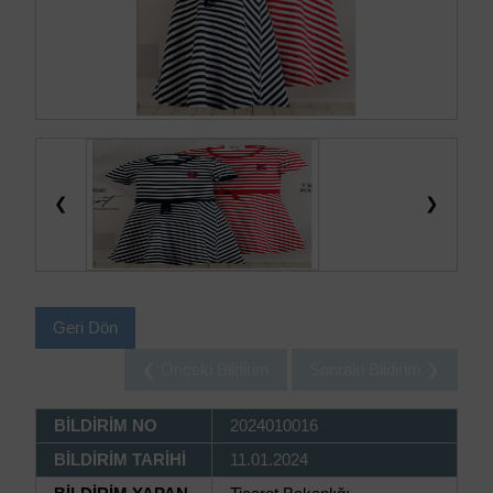
❮
❯
Geri Dön
❮ Önceki Bildirim
Sonraki Bildirim ❯
BİLDİRİM NO
2024010016
BİLDİRİM TARİHİ
11.01.2024