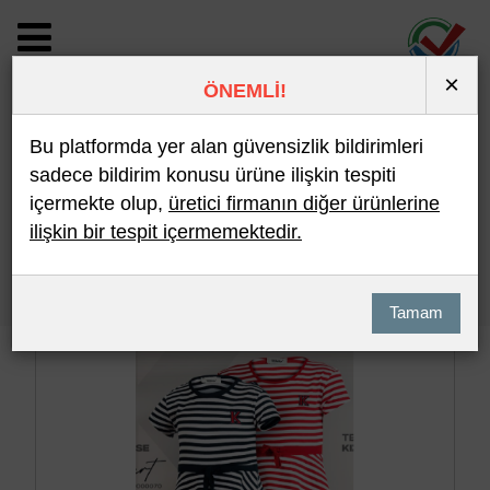
×
ÖNEMLİ!
BİLDİRİM DETAYI
Bu platformda yer alan güvensizlik bildirimleri
sadece bildirim konusu ürüne ilişkin tespiti
içermekte olup,
üretici firmanın diğer ürünlerine
Son 10 Bildirim
En Çok İncelenen
ilişkin bir tespit içermemektedir.
Hızlı Arama
Detaylı Arama
Tamam