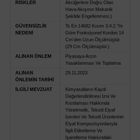
RİSKLER
Akciğerlere Doğru Olan
Hava Akışının Mekanik
Şekilde Engellenmesi.)
GÜVENSİZLİK
Ts En 14682 Kısım 3.4.2.'Ye
NEDENİ
Göre Fonksiyonel Kordon 14
Cm'den Uzun Ölçülmüştür.
(29 Cm Ölçülmüştür.)
ALINAN ÖNLEM
Piyasaya Arzın
Yasaklanması Ve Toplatma
ALINAN
29.11.2023
ÖNLEMİN TARİHİ
İLGİLİ MEVZUAT
Kimyasalların Kaydı
Değerlendirilmesi İzni Ve
Kısıtlaması Hakkında
Yönetmelik, Tekstil Elyaf
İsimleri Ve Tekstil Ürünlerinin
Elyaf Kompozisyonlarıyla
İlgili Etiketleme Ve
İşaretleme Hakkındaki