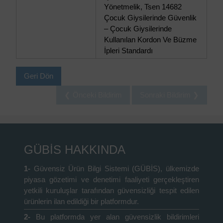
Yönetmelik, Tsen 14682
Çocuk Giysilerinde Güvenlik
– Çocuk Giysilerinde
Kullanılan Kordon Ve Büzme
İpleri Standardı
Geri Dön
❮ Önceki Bildirim
Sonraki Bildirim ❯
GÜBİS HAKKINDA
1-
Güvensiz Ürün Bilgi Sistemi (GÜBİS), ülkemizde
piyasa gözetimi ve denetimi faaliyeti gerçekleştiren
yetkili kuruluşlar tarafından güvensizliği tespit edilen
ürünlerin ilan edildiği bir platformdur.
2-
Bu platformda yer alan güvensizlik bildirimleri