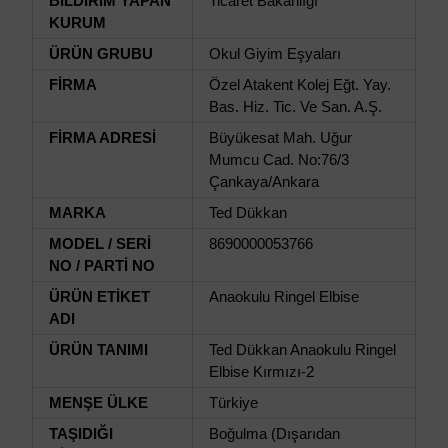
BİLDİRİM YAPAN
Ticaret Bakanlığı
KURUM
ÜRÜN GRUBU
Okul Giyim Eşyaları
FİRMA
Özel Atakent Kolej Eğt. Yay.
Bas. Hiz. Tic. Ve San. A.Ş.
FİRMA ADRESİ
Büyükesat Mah. Uğur
Mumcu Cad. No:76/3
Çankaya/Ankara
MARKA
Ted Dükkan
MODEL / SERİ
8690000053766
NO / PARTİ NO
ÜRÜN ETİKET
Anaokulu Ringel Elbise
ADI
ÜRÜN TANIMI
Ted Dükkan Anaokulu Ringel
Elbise Kırmızı-2
MENŞE ÜLKE
Türkiye
TAŞIDIĞI
Boğulma (Dışarıdan