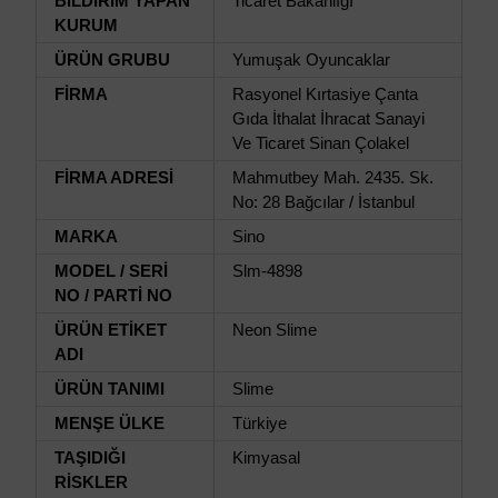
BİLDİRİM YAPAN
Ticaret Bakanlığı
KURUM
ÜRÜN GRUBU
Yumuşak Oyuncaklar
FİRMA
Rasyonel Kırtasiye Çanta
Gıda İthalat İhracat Sanayi
Ve Ticaret Sinan Çolakel
FİRMA ADRESİ
Mahmutbey Mah. 2435. Sk.
No: 28 Bağcılar / İstanbul
MARKA
Sino
MODEL / SERİ
Slm-4898
NO / PARTİ NO
ÜRÜN ETİKET
Neon Slime
ADI
ÜRÜN TANIMI
Slime
MENŞE ÜLKE
Türkiye
TAŞIDIĞI
Kimyasal
RİSKLER