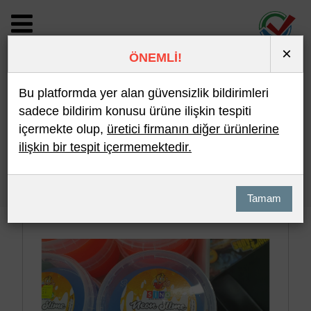
×
ÖNEMLİ!
BİLDİRİM DETAYI
Bu platformda yer alan güvensizlik bildirimleri
sadece bildirim konusu ürüne ilişkin tespiti
içermekte olup,
üretici firmanın diğer ürünlerine
Son 10 Bildirim
En Çok İncelenen
ilişkin bir tespit içermemektedir.
Hızlı Arama
Detaylı Arama
Tamam