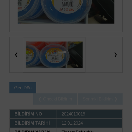
❮
❯
Geri Dön
❮ Önceki Bildirim
Sonraki Bildirim ❯
BİLDİRİM NO
2024010019
BİLDİRİM TARİHİ
12.01.2024