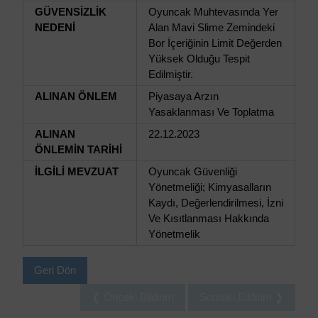
GÜVENSİZLİK
Oyuncak Muhtevasında Yer
NEDENİ
Alan Mavi Slime Zemindeki
Bor İçeriğinin Limit Değerden
Yüksek Olduğu Tespit
Edilmiştir.
ALINAN ÖNLEM
Piyasaya Arzın
Yasaklanması Ve Toplatma
ALINAN
22.12.2023
ÖNLEMİN TARİHİ
İLGİLİ MEVZUAT
Oyuncak Güvenliği
Yönetmeliği; Kimyasalların
Kaydı, Değerlendirilmesi, İzni
Ve Kısıtlanması Hakkında
Yönetmelik
Geri Dön
❮ Önceki Bildirim
Sonraki Bildirim ❯