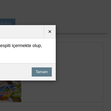
ı Arama
×
tespiti içermekte olup,
Tamam