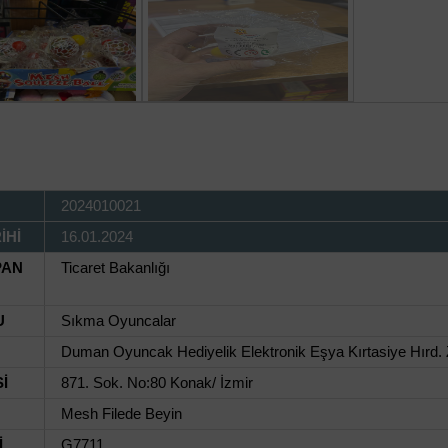
2024010021
İHİ
16.01.2024
PAN
Ticaret Bakanlığı
U
Sıkma Oyuncalar
Duman Oyuncak Hediyelik Elektronik Eşya Kırtasiye Hırd. Z
İ
871. Sok. No:80 Konak/ İzmir
Mesh Filede Beyin
İ
G7711