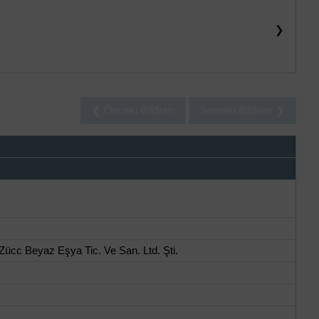
❯
❮ Önceki Bildirim
Sonraki Bildirim ❯
ücc Beyaz Eşya Tic. Ve San. Ltd. Şti.