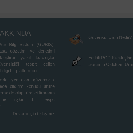
HAKKINDA
Güvensiz Ürün Nedir?
rün Bilgi Sistemi (GÜBİS),
asa gözetimi ve denetimi
kleştiren yetkili kuruluşlar
Yetkili PGD Kuruluşları
vensizliği tespit edilen
Sorumlu Oldukları Ürün
ildiği bir platformdur.
rmda yer alan güvensizlik
adece bildirim konusu ürüne
içermekte olup, üretici firmanın
rine ilişkin bir tespit
.
Devamı için tıklayınız