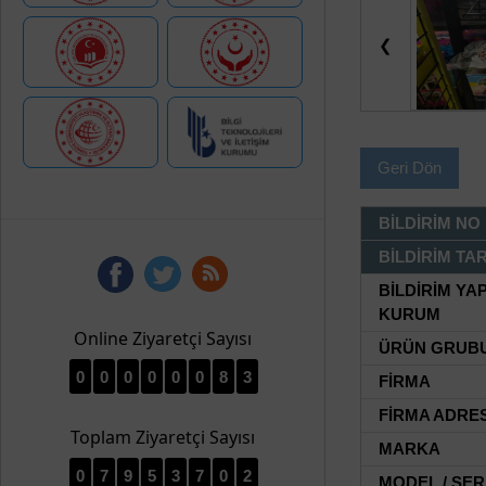
❮
Geri Dön
BİLDİRİM NO
BİLDİRİM TAR
BİLDİRİM YA
KURUM
Online Ziyaretçi Sayısı
ÜRÜN GRUB
0
0
0
0
0
0
8
3
FİRMA
FİRMA ADRES
Toplam Ziyaretçi Sayısı
MARKA
0
7
9
5
3
7
0
2
MODEL / SER