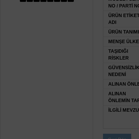
NO / PARTİ N
ÜRÜN ETİKE
ADI
ÜRÜN TANIMI
MENŞE ÜLKE
TAŞIDIĞI
RİSKLER
GÜVENSİZLİ
NEDENİ
ALINAN ÖNL
ALINAN
ÖNLEMİN TAR
İLGİLİ MEVZ