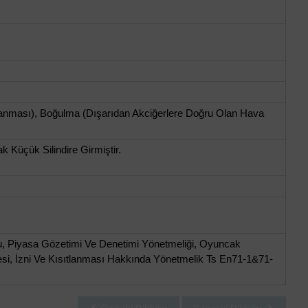
nması), Boğulma (Dışarıdan Akciğerlere Doğru Olan Hava
Küçük Silindire Girmiştir.
u, Piyasa Gözetimi Ve Denetimi Yönetmeliği, Oyuncak
mesi, İzni Ve Kısıtlanması Hakkında Yönetmelik Ts En71-1&71-