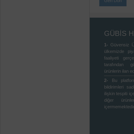
Geri Dön
GÜBİS 
1-
Güvensiz Ü
ülkemizde piy
faaliyeti gerçe
tarafından gü
ürünlerin ilan ed
2-
Bu platfo
bildirimleri s
ilişkin tespiti 
diğer ürünle
içermemektedir