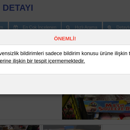
 DETAYI
im
En Çok İncelenen
Hızlı Arama
Detayl
ÖNEMLİ!
nsizlik bildirimleri sadece bildirim konusu ürüne ilişkin 
erine ilişkin bir tespit içermemektedir.