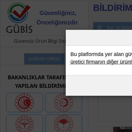
BİLDİRİM
Güvenliğiniz,
Önceliğimizdir.
Son 10 Bildir
Güvensiz Ürün Bilgi Sistemi
Bu platformda yer alan güve
KURUM GİRİŞİ
üretici firmanın diğer ürünl
BAKANLIKLAR TARAFINDAN
YAPILAN BİLDİRİMLER