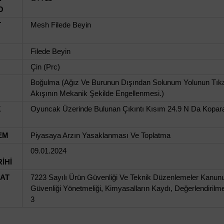
O
T
Mesh Filede Beyin
Filede Beyin
Çin (Prc)
Boğulma (Ağız Ve Burunun Dışından Solunum Yolunun Tıka
Akışının Mekanik Şekilde Engellenmesi.)
K
Oyuncak Üzerinde Bulunan Çıkıntı Kısım 24.9 N Da Koparak 
EM
Piyasaya Arzın Yasaklanması Ve Toplatma
09.01.2024
İHİ
UAT
7223 Sayılı Ürün Güvenliği Ve Teknik Düzenlemeler Kanun
Güvenliği Yönetmeliği, Kimyasalların Kaydı, Değerlendiril
3