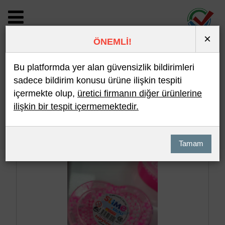
×
ÖNEMLİ!
BİLDİRİM DETAYI
Bu platformda yer alan güvensizlik bildirimleri
sadece bildirim konusu ürüne ilişkin tespiti
içermekte olup,
üretici firmanın diğer ürünlerine
Son 10 Bildirim
En Çok İncelenen
ilişkin bir tespit içermemektedir.
Hızlı Arama
Detaylı Arama
Tamam