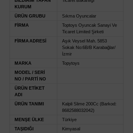
BİLDİRİM YAPAN
Ticaret Bakanlığı
KURUM
ÜRÜN GRUBU
Sıkma Oyuncalar
FİRMA
Toptoys Oyuncak Sanayi Ve
Ticaret Limited Şirketi
FİRMA ADRESİ
Aşık Veysel Mah. 5853
Sokak No:6B/B Karabağlar/
İzmir
MARKA
Topytoys
MODEL / SERİ
NO / PARTİ NO
ÜRÜN ETİKET
ADI
ÜRÜN TANIMI
Kalpli Slime 200Cc (Barkod:
8682588032042)
MENŞE ÜLKE
Türkiye
TAŞIDIĞI
Kimyasal