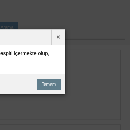
ı Arama
×
tespiti içermekte olup,
Tamam