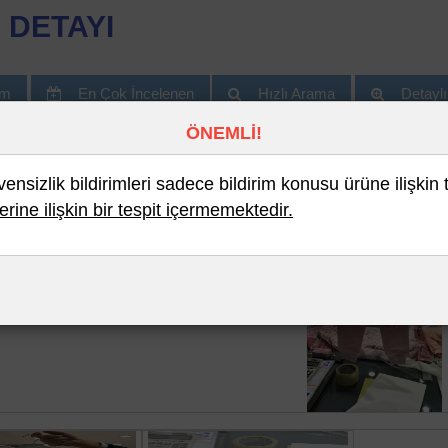
 DETAYI
im
En Çok İncelenen
Hızlı Arama
Detayl
ÖNEMLİ!
nsizlik bildirimleri sadece bildirim konusu ürüne ilişkin 
erine ilişkin bir tespit içermemektedir.