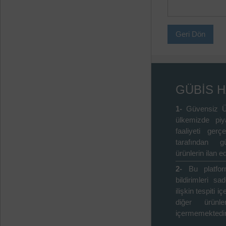
Geri Dön
GÜBİS 
1-
Güvensiz Ü
ülkemizde piy
faaliyeti gerçe
tarafından gü
ürünlerin ilan ed
2-
Bu platfo
bildirimleri s
ilişkin tespiti 
diğer ürünle
içermemektedir