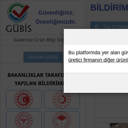
BİLDİRİM
Güvenliğiniz,
Önceliğimizdir.
Son 10 Bildir
Güvensiz Ürün Bilgi Sistemi
Bu platformda yer alan güve
KURUM GİRİŞİ
üretici firmanın diğer ürünl
BAKANLIKLAR TARAFINDAN
YAPILAN BİLDİRİMLER