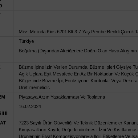
O
T
Miss Melinda Kids 6201 Klt 3-7 Yaş Pembe Renkli Çocuk 
Türkiye
Boğulma (Dışarıdan Akciğerlere Doğru Olan Hava Akışının
K
Büzme İpine İzin Verilen Durumda, Büzme İpleri Giysiye Tutt
Açık Uçlara Eşit Mesafede En Az Bir Noktadan Ve Küçük 
Bölgesinde Büzme İpi, Fonksiyonel Kordonlar Veya Dekorat
Üretilmemelidir.
EM
Piyasaya Arzın Yasaklanması Ve Toplatma
16.02.2024
İHİ
UAT
7223 Sayılı Ürün Güvenliği Ve Teknik Düzenlemeler Kanunu,
Kimyasalların Kaydı, Değerlendirilmesi, İzni Ve Kısıtlanması
Ürünlerinin Elyaf Kompozisyonlarıyla İlgili Etiketleme Ve İ