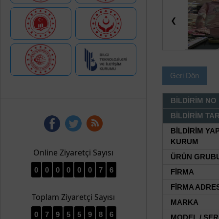
❮
Geri Dön
BİLDİRİM NO
BİLDİRİM TAR
BİLDİRİM YA
KURUM
Online Ziyaretçi Sayısı
ÜRÜN GRUB
0
0
0
0
0
0
7
6
FİRMA
FİRMA ADRES
Toplam Ziyaretçi Sayısı
MARKA
0
7
9
5
5
9
8
6
MODEL / SER