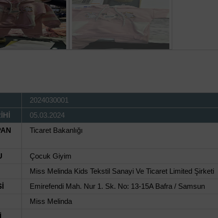
2024030001
İHİ
05.03.2024
PAN
Ticaret Bakanlığı
U
Çocuk Giyim
Miss Melinda Kids Tekstil Sanayi Ve Ticaret Limited Şirketi
İ
Emirefendi Mah. Nur 1. Sk. No: 13-15A Bafra / Samsun
Miss Melinda
İ