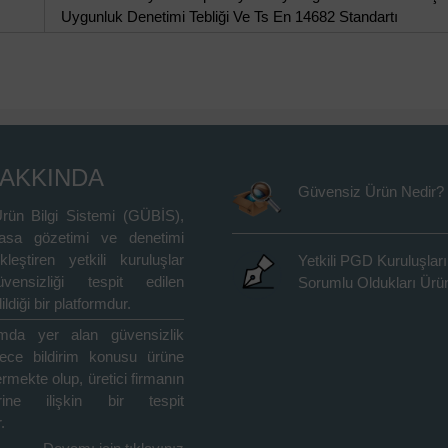
Uygunluk Denetimi Tebliği Ve Ts En 14682 Standartı
HAKKINDA
Güvensiz Ürün Nedir?
rün Bilgi Sistemi (GÜBİS),
asa gözetimi ve denetimi
kleştiren yetkili kuruluşlar
Yetkili PGD Kuruluşları
vensizliği tespit edilen
Sorumlu Oldukları Ürün
ildiği bir platformdur.
rmda yer alan güvensizlik
adece bildirim konusu ürüne
içermekte olup, üretici firmanın
rine ilişkin bir tespit
.