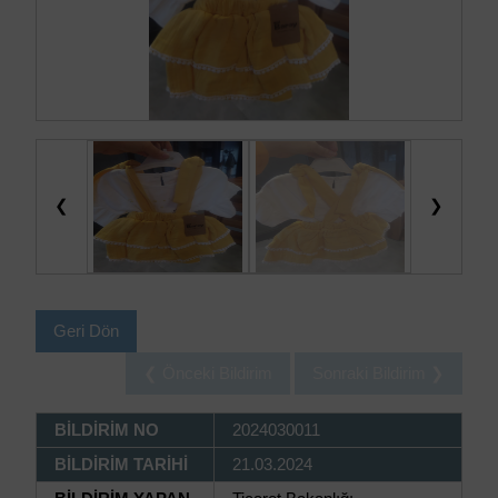
❮
❯
Geri Dön
❮ Önceki Bildirim
Sonraki Bildirim ❯
BİLDİRİM NO
2024030011
BİLDİRİM TARİHİ
21.03.2024