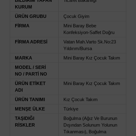
BİLDİRİM YAPAN
Ticaret Bakanlığı
KURUM
ÜRÜN GRUBU
Çocuk Giyim
FİRMA
Mini Baray Bebe
Konfeksiyon-Saffet Doğru
FİRMA ADRESİ
Vatan Mah.Varto Sk.No:23
Yıldırım/Bursa
MARKA
Mini Baray Kız Çocuk Takım
MODEL / SERİ
NO / PARTİ NO
ÜRÜN ETİKET
Mini Baray Kız Çocuk Takım
ADI
ÜRÜN TANIMI
Kız Çocuk Takım
MENŞE ÜLKE
Türkiye
TAŞIDIĞI
Boğulma (Ağız Ve Burunun
RİSKLER
Dışından Solunum Yolunun
Tıkanması), Boğulma