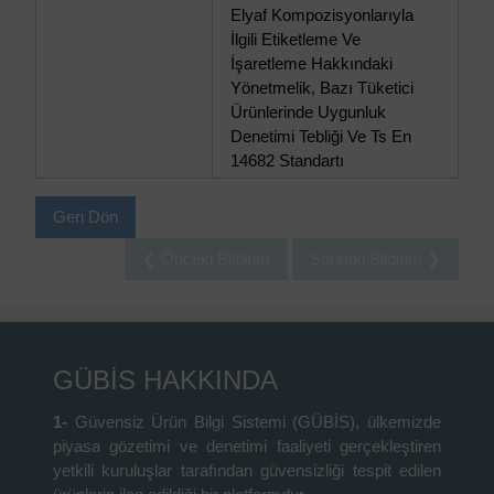
Elyaf Kompozisyonlarıyla
İlgili Etiketleme Ve
İşaretleme Hakkındaki
Yönetmelik, Bazı Tüketici
Ürünlerinde Uygunluk
Denetimi Tebliği Ve Ts En
14682 Standartı
Geri Dön
❮ Önceki Bildirim
Sonraki Bildirim ❯
GÜBİS HAKKINDA
1-
Güvensiz Ürün Bilgi Sistemi (GÜBİS), ülkemizde
piyasa gözetimi ve denetimi faaliyeti gerçekleştiren
yetkili kuruluşlar tarafından güvensizliği tespit edilen