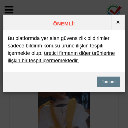
×
ÖNEMLİ!
BİLDİRİM DETAYI
Bu platformda yer alan güvensizlik bildirimleri
sadece bildirim konusu ürüne ilişkin tespiti
içermekte olup,
üretici firmanın diğer ürünlerine
Son 10 Bildirim
En Çok İncelenen
ilişkin bir tespit içermemektedir.
Hızlı Arama
Detaylı Arama
Tamam