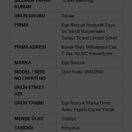
BİLDİRİM YAPAN
Ticaret Bakanlığı
KURUM
ÜRÜN GRUBU
Takılar
FİRMA
Ege Boncuk Hediyelik Eşya
Ve Tekstil Malzemeleri
Sanayi Ticaret Limited Şirketi
FİRMA ADRESİ
Konak Mah. Mithatpaşa Cad.
C Apt. No:5/C Konak/İzmir
MARKA
Ege Boncuk
MODEL / SERİ
Ürün Kodu: 00410540
NO / PARTİ NO
ÜRÜN ETİKET
ADI
ÜRÜN TANIMI
Ege Boncuk Marka Deniz
Anası Figürlü Çocuk Yüzük
MENŞE ÜLKE
Türkiye
TAŞIDIĞI
Kimyasal