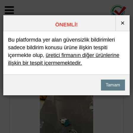
×
ÖNEMLİ!
BİLDİRİM DETAYI
Bu platformda yer alan güvensizlik bildirimleri
sadece bildirim konusu ürüne ilişkin tespiti
içermekte olup,
üretici firmanın diğer ürünlerine
Son 10 Bildirim
En Çok İncelenen
ilişkin bir tespit içermemektedir.
Hızlı Arama
Detaylı Arama
Tamam