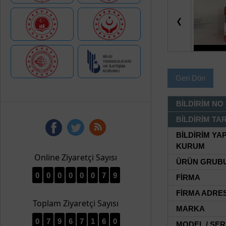
❮
Geri Dön
BİLDİRİM NO
BİLDİRİM TAR
BİLDİRİM YA
KURUM
Online Ziyaretçi Sayısı
ÜRÜN GRUB
0
0
0
0
0
0
7
9
FİRMA
FİRMA ADRES
Toplam Ziyaretçi Sayısı
MARKA
0
7
9
6
7
1
6
0
MODEL / SER