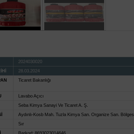
2024030020
İHİ
28.03.2024
PAN
Ticaret Bakanlığı
U
Lavabo Açıcı
Seba Kimya Sanayi Ve Ticaret A. Ş.
İ
Aydınlı-Kosb Mah. Tuzla Kimya San. Organize San. Bölgesi
Sır
İ
Barkod: 8693023014646