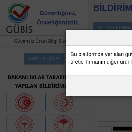
BİLDİRİM
Güvenliğiniz,
Önceliğimizdir.
Son 10 Bildir
Güvensiz Ürün Bilgi Sistemi
Bu platformda yer alan güve
KURUM GİRİŞİ
üretici firmanın diğer ürünl
BAKANLIKLAR TARAFINDAN
YAPILAN BİLDİRİMLER