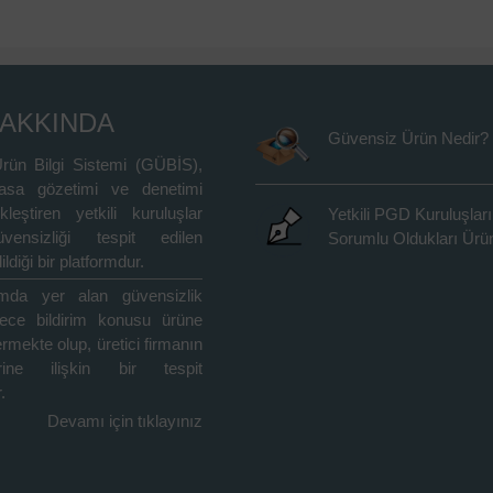
HAKKINDA
Güvensiz Ürün Nedir?
rün Bilgi Sistemi (GÜBİS),
asa gözetimi ve denetimi
kleştiren yetkili kuruluşlar
Yetkili PGD Kuruluşları
vensizliği tespit edilen
Sorumlu Oldukları Ürün
ildiği bir platformdur.
rmda yer alan güvensizlik
adece bildirim konusu ürüne
içermekte olup, üretici firmanın
rine ilişkin bir tespit
.
Devamı için tıklayınız