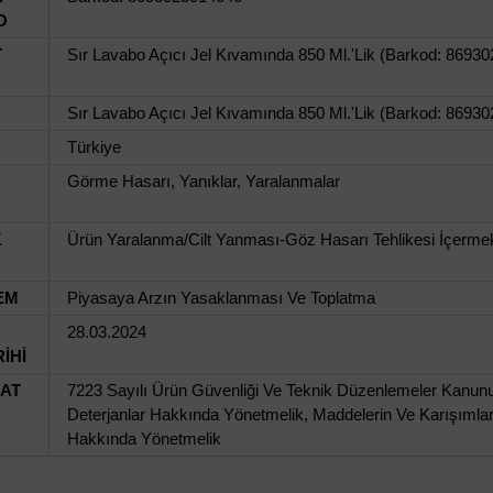
O
T
Sır Lavabo Açıcı Jel Kıvamında 850 Ml.'Lik (Barkod: 8693
Sır Lavabo Açıcı Jel Kıvamında 850 Ml.'Lik (Barkod: 8693
Türkiye
Görme Hasarı, Yanıklar, Yaralanmalar
K
Ürün Yaralanma/Cilt Yanması-Göz Hasarı Tehlikesi İçermekt
EM
Piyasaya Arzın Yasaklanması Ve Toplatma
28.03.2024
İHİ
UAT
7223 Sayılı Ürün Güvenliği Ve Teknik Düzenlemeler Kanunu,
Deterjanlar Hakkında Yönetmelik, Maddelerin Ve Karışımlar
Hakkında Yönetmelik