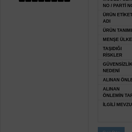
NO / PARTİ N
ÜRÜN ETİKE
ADI
ÜRÜN TANIMI
MENŞE ÜLKE
TAŞIDIĞI
RİSKLER
GÜVENSİZLİ
NEDENİ
ALINAN ÖNL
ALINAN
ÖNLEMİN TAR
İLGİLİ MEVZ