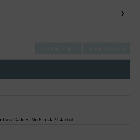
❯
❮ Önceki Bildirim
Sonraki Bildirim ❯
 Tuna Caddesi No:6 Tuzla / İstanbul