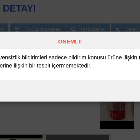
 DETAYI
im
En Çok İncelenen
Hızlı Arama
Detayl
ÖNEMLİ!
nsizlik bildirimleri sadece bildirim konusu ürüne ilişkin 
erine ilişkin bir tespit içermemektedir.