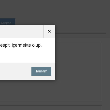
ı Arama
×
tespiti içermekte olup,
Tamam