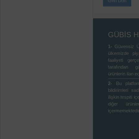
Geri Dön
GÜBİS 
1-
Güvensiz Ü
ülkemizde piy
faaliyeti gerçe
tarafından gü
ürünlerin ilan ed
2-
Bu platfo
bildirimleri s
ilişkin tespiti 
diğer ürünle
içermemektedir