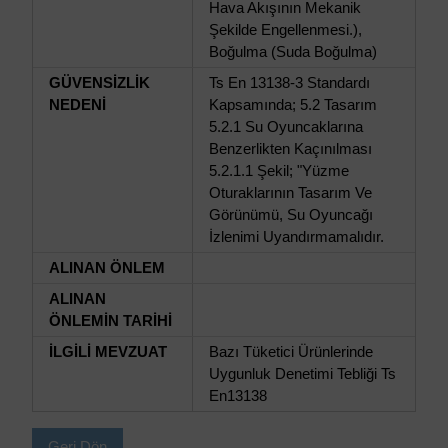
Hava Akışının Mekanik
Şekilde Engellenmesi.),
Boğulma (Suda Boğulma)
GÜVENSİZLİK
Ts En 13138-3 Standardı
NEDENİ
Kapsamında; 5.2 Tasarım
5.2.1 Su Oyuncaklarına
Benzerlikten Kaçınılması
5.2.1.1 Şekil; "Yüzme
Oturaklarının Tasarım Ve
Görünümü, Su Oyuncağı
İzlenimi Uyandırmamalıdır.
ALINAN ÖNLEM
ALINAN
ÖNLEMİN TARİHİ
İLGİLİ MEVZUAT
Bazı Tüketici Ürünlerinde
Uygunluk Denetimi Tebliği Ts
En13138
Geri Dön