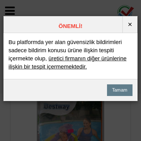
×
ÖNEMLİ!
BİLDİRİM DETAYI
Bu platformda yer alan güvensizlik bildirimleri
sadece bildirim konusu ürüne ilişkin tespiti
içermekte olup,
üretici firmanın diğer ürünlerine
Son 10 Bildirim
En Çok İncelenen
ilişkin bir tespit içermemektedir.
Hızlı Arama
Detaylı Arama
Tamam