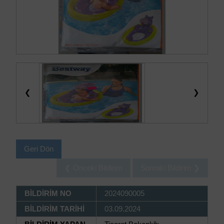
❮
❯
Geri Dön
❮ Önceki Bildirim
Sonraki Bildirim ❯
BİLDİRİM NO
2024090005
BİLDİRİM TARİHİ
03.09.2024