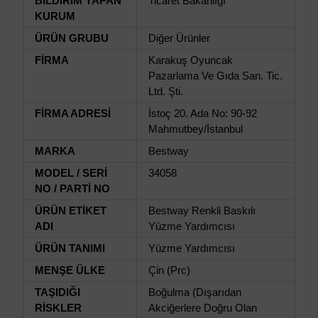
BİLDİRİM YAPAN
Ticaret Bakanlığı
KURUM
ÜRÜN GRUBU
Diğer Ürünler
FİRMA
Karakuş Oyuncak
Pazarlama Ve Gıda San. Tic.
Ltd. Şti.
FİRMA ADRESİ
İstoç 20. Ada No: 90-92
Mahmutbey/İstanbul
MARKA
Bestway
MODEL / SERİ
34058
NO / PARTİ NO
ÜRÜN ETİKET
Bestway Renkli Baskılı
ADI
Yüzme Yardımcısı
ÜRÜN TANIMI
Yüzme Yardımcısı
MENŞE ÜLKE
Çin (Prc)
TAŞIDIĞI
Boğulma (Dışarıdan
RİSKLER
Akciğerlere Doğru Olan