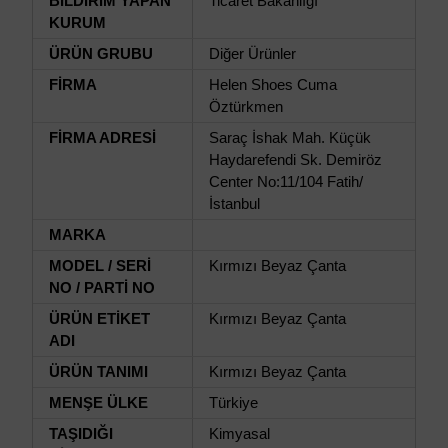
BİLDİRİM YAPAN
Ticaret Bakanlığı
KURUM
ÜRÜN GRUBU
Diğer Ürünler
FİRMA
Helen Shoes Cuma
Öztürkmen
FİRMA ADRESİ
Saraç İshak Mah. Küçük
Haydarefendi Sk. Demiröz
Center No:11/104 Fatih/
İstanbul
MARKA
MODEL / SERİ
Kırmızı Beyaz Çanta
NO / PARTİ NO
ÜRÜN ETİKET
Kırmızı Beyaz Çanta
ADI
ÜRÜN TANIMI
Kırmızı Beyaz Çanta
MENŞE ÜLKE
Türkiye
TAŞIDIĞI
Kimyasal