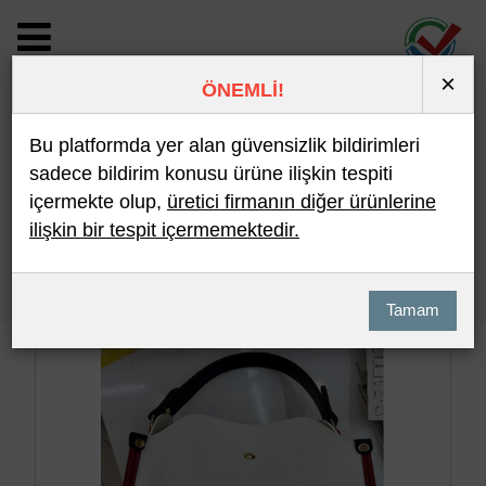
×
ÖNEMLİ!
BİLDİRİM DETAYI
Bu platformda yer alan güvensizlik bildirimleri
sadece bildirim konusu ürüne ilişkin tespiti
içermekte olup,
üretici firmanın diğer ürünlerine
Son 10 Bildirim
En Çok İncelenen
ilişkin bir tespit içermemektedir.
Hızlı Arama
Detaylı Arama
Tamam