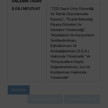
ÖNLEMİN TARİHİ
İLGİLİ MEVZUAT
“7223 Sayılı Ürün Güvenliği
Ve Teknik Düzenlemeler
Kanunu”, “Ticaret Bakanlığı
Piyasa Gözetimi Ve
Denetimi Yönetmeliği”,
"Maddelerin Ve Karışımların
Sınıflandırılması,
Etiketlenmesi Ve
Ambalajlanması (S.E.A.)
Hakkında Yönetmelik" Ve
“Kimyasalların Kaydı,
Değerlendirilmesi, İzni Ve
Kısıtlanması Hakkında
Yönetmelik”
Geri Dön
❮ Önceki Bildirim
Sonraki Bildirim ❯