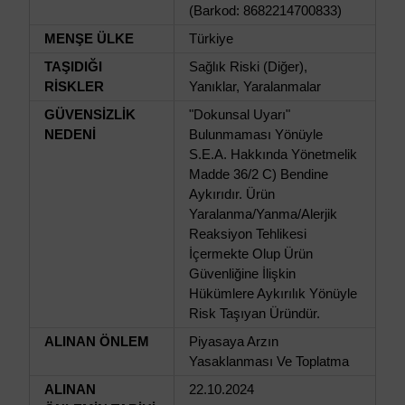
(Barkod: 8682214700833)
MENŞE ÜLKE
Türkiye
TAŞIDIĞI
Sağlık Riski (Diğer),
RİSKLER
Yanıklar, Yaralanmalar
GÜVENSİZLİK
"Dokunsal Uyarı"
NEDENİ
Bulunmaması Yönüyle
S.E.A. Hakkında Yönetmelik
Madde 36/2 C) Bendine
Aykırıdır. Ürün
Yaralanma/Yanma/Alerjik
Reaksiyon Tehlikesi
İçermekte Olup Ürün
Güvenliğine İlişkin
Hükümlere Aykırılık Yönüyle
Risk Taşıyan Üründür.
ALINAN ÖNLEM
Piyasaya Arzın
Yasaklanması Ve Toplatma
ALINAN
22.10.2024