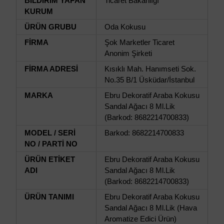
BİLDİRİM YAPAN
Ticaret Bakanlığı
KURUM
ÜRÜN GRUBU
Oda Kokusu
FİRMA
Şok Marketler Ticaret
Anonim Şirketi
FİRMA ADRESİ
Kısıklı Mah. Hanımseti Sok.
No.35 B/1 Üsküdar/İstanbul
MARKA
Ebru Dekoratif Araba Kokusu
Sandal Ağacı 8 Ml.Lik
(Barkod: 8682214700833)
MODEL / SERİ
Barkod: 8682214700833
NO / PARTİ NO
ÜRÜN ETİKET
Ebru Dekoratif Araba Kokusu
ADI
Sandal Ağacı 8 Ml.Lik
(Barkod: 8682214700833)
ÜRÜN TANIMI
Ebru Dekoratif Araba Kokusu
Sandal Ağacı 8 Ml.Lik (Hava
Aromatize Edici Ürün)