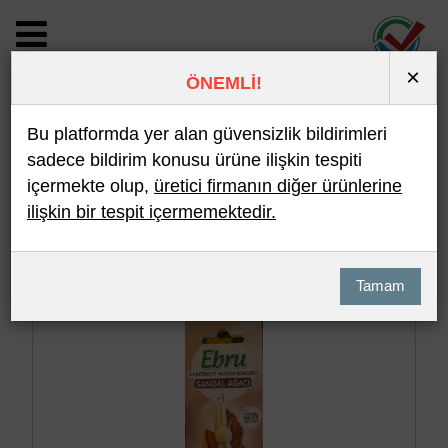
×
ÖNEMLİ!
BİLDİRİM DETAYI
Bu platformda yer alan güvensizlik bildirimleri
sadece bildirim konusu ürüne ilişkin tespiti
içermekte olup,
üretici firmanın diğer ürünlerine
Son 10 Bildirim
En Çok İncelenen
ilişkin bir tespit içermemektedir.
Hızlı Arama
Detaylı Arama
Tamam