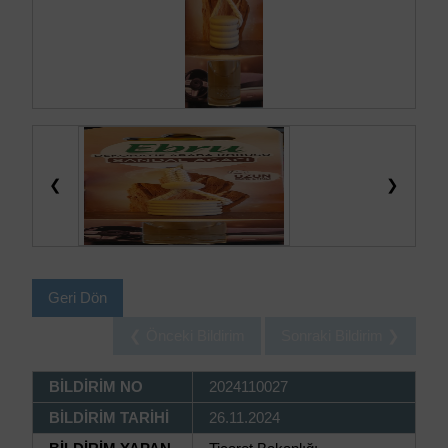
❮
❯
Geri Dön
❮ Önceki Bildirim
Sonraki Bildirim ❯
BİLDİRİM NO
2024110027
BİLDİRİM TARİHİ
26.11.2024