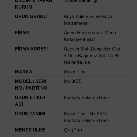
BİLDİRİM YAPAN
Ticaret Bakanlığı
KURUM
ÜRÜN GRUBU
Boya Kalemleri Ve Boya
Malzemeleri
FİRMA
Adem Heçkorkmaz-Meda
Kırtasiye İthalat
FİRMA ADRESİ
Üçevler Mah.Denizciler Cad.
4 Nolu Bağımsız Apt. No:95
Nilüfer/Bursa
MARKA
Maxx Plus
MODEL / SERİ
Mx 3675
NO / PARTİ NO
ÜRÜN ETİKET
Fosforlu Kalem 6 Renk
ADI
ÜRÜN TANIMI
Maxx Plus - Mx 3675
Fosforlu Kalem 6 Renk
MENŞE ÜLKE
Çin (Prc)