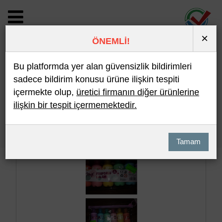
×
ÖNEMLİ!
BİLDİRİM DETAYI
Bu platformda yer alan güvensizlik bildirimleri
sadece bildirim konusu ürüne ilişkin tespiti
içermekte olup,
üretici firmanın diğer ürünlerine
Son 10 Bildirim
En Çok İncelenen
ilişkin bir tespit içermemektedir.
Hızlı Arama
Detaylı Arama
Tamam