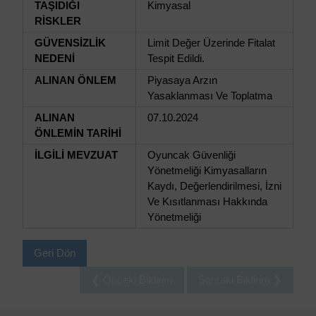
TAŞIDIĞI
Kimyasal
RİSKLER
GÜVENSİZLİK
Limit Değer Üzerinde Fitalat
NEDENİ
Tespit Edildi.
ALINAN ÖNLEM
Piyasaya Arzın
Yasaklanması Ve Toplatma
ALINAN
07.10.2024
ÖNLEMİN TARİHİ
İLGİLİ MEVZUAT
Oyuncak Güvenliği
Yönetmeliği Kimyasalların
Kaydı, Değerlendirilmesi, İzni
Ve Kısıtlanması Hakkında
Yönetmeliği
Geri Dön
❮ Önceki Bildirim
Sonraki Bildirim ❯