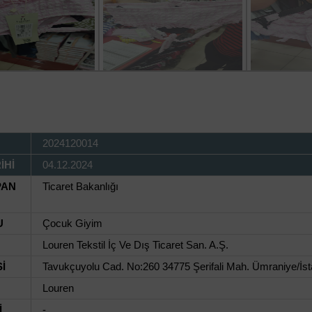
2024120014
İHİ
04.12.2024
PAN
Ticaret Bakanlığı
U
Çocuk Giyim
Louren Tekstil İç Ve Dış Ticaret San. A.Ş.
İ
Tavukçuyolu Cad. No:260 34775 Şerifali Mah. Ümraniye/İst
Louren
İ
-