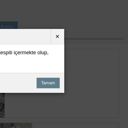
ı Arama
×
tespiti içermekte olup,
Tamam