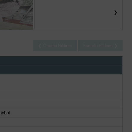
❯
❮ Önceki Bildirim
Sonraki Bildirim ❯
anbul