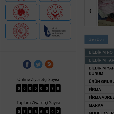
❮
Geri Dön
BİLDİRİM NO
BİLDİRİM TAR
BİLDİRİM YA
KURUM
Online Ziyaretçi Sayısı
ÜRÜN GRUB
0
0
0
0
0
0
7
9
FİRMA
FİRMA ADRES
Toplam Ziyaretçi Sayısı
MARKA
0
7
9
6
6
8
0
2
MODEL / SER