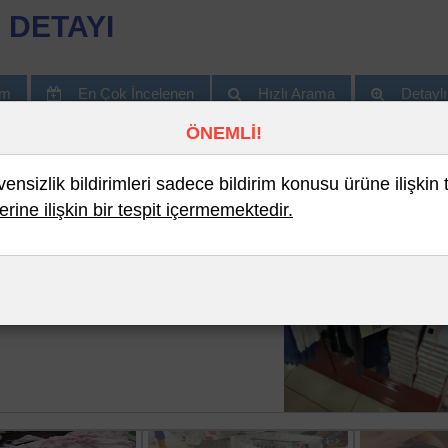
 DETAYI
im
En Çok İncelenen
Hızlı Arama
Detayl
ÖNEMLİ!
nsizlik bildirimleri sadece bildirim konusu ürüne ilişkin 
erine ilişkin bir tespit içermemektedir.