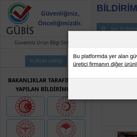
BİLDİRİM
Güvenliğiniz,
Önceliğimizdir.
Son 10 Bildir
Güvensiz Ürün Bilgi Sistemi
Bu platformda yer alan güve
KURUM GİRİŞİ
üretici firmanın diğer ürünl
BAKANLIKLAR TARAFINDAN
YAPILAN BİLDİRİMLER