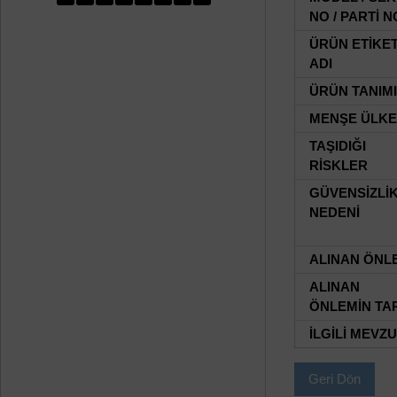
NO / PARTİ N
ÜRÜN ETİKE
ADI
ÜRÜN TANIMI
MENŞE ÜLKE
TAŞIDIĞI
RİSKLER
GÜVENSİZLİ
NEDENİ
ALINAN ÖNL
ALINAN
ÖNLEMİN TAR
İLGİLİ MEVZ
Geri Dön