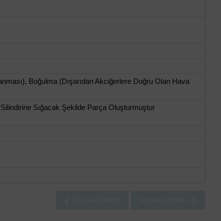
nması), Boğulma (Dışarıdan Akciğerlere Doğru Olan Hava
lindirine Sığacak Şekilde Parça Oluşturmuştur
❮ Önceki Bildirim
Sonraki Bildirim ❯