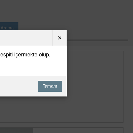
ı Arama
×
tespiti içermekte olup,
Tamam