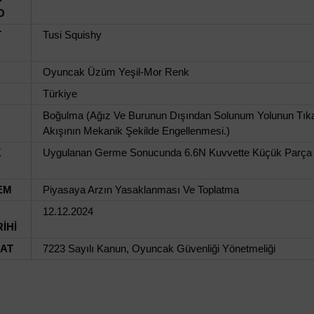
O
T
Tusi Squishy
Oyuncak Üzüm Yeşil-Mor Renk
Türkiye
Boğulma (Ağız Ve Burunun Dışından Solunum Yolunun Tıka
Akışının Mekanik Şekilde Engellenmesi.)
K
Uygulanan Germe Sonucunda 6.6N Kuvvette Küçük Parça Si
EM
Piyasaya Arzın Yasaklanması Ve Toplatma
12.12.2024
İHİ
UAT
7223 Sayılı Kanun, Oyuncak Güvenliği Yönetmeliği