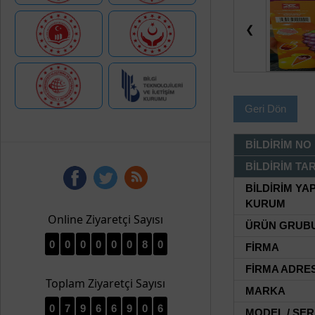
❮
Geri Dön
BİLDİRİM NO
BİLDİRİM TAR
BİLDİRİM YA
KURUM
Online Ziyaretçi Sayısı
ÜRÜN GRUB
0
0
0
0
0
0
8
0
FİRMA
FİRMA ADRES
Toplam Ziyaretçi Sayısı
MARKA
0
7
9
6
6
9
0
6
MODEL / SER