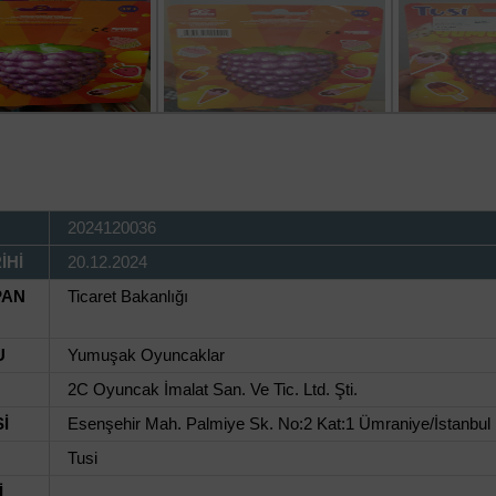
2024120036
İHİ
20.12.2024
PAN
Ticaret Bakanlığı
U
Yumuşak Oyuncaklar
2C Oyuncak İmalat San. Ve Tic. Ltd. Şti.
İ
Esenşehir Mah. Palmiye Sk. No:2 Kat:1 Ümraniye/İstanbul
Tusi
İ