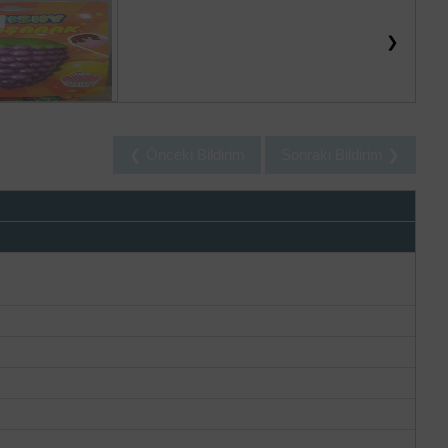
❯
❮ Önceki Bildirim
Sonraki Bildirim ❯