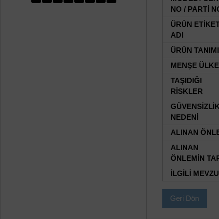
NO / PARTİ N
ÜRÜN ETİKE
ADI
ÜRÜN TANIMI
MENŞE ÜLKE
TAŞIDIĞI
RİSKLER
GÜVENSİZLİ
NEDENİ
ALINAN ÖNL
ALINAN
ÖNLEMİN TAR
İLGİLİ MEVZ
Geri Dön