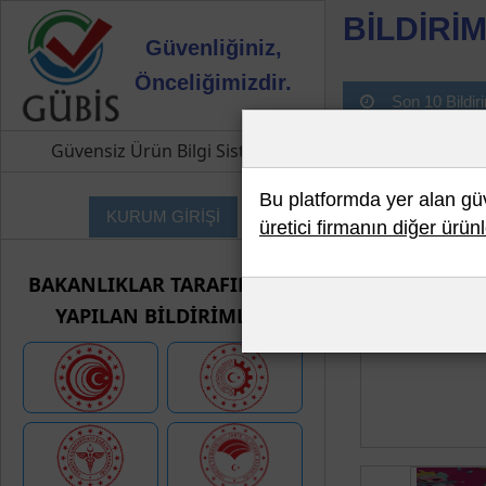
BİLDİRİM
Güvenliğiniz,
Önceliğimizdir.
Son 10 Bildir
Güvensiz Ürün Bilgi Sistemi
Bu platformda yer alan güve
KURUM GİRİŞİ
üretici firmanın diğer ürünl
BAKANLIKLAR TARAFINDAN
YAPILAN BİLDİRİMLER