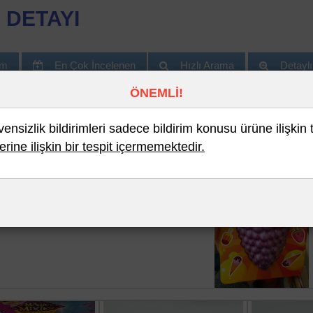
 DETAYI
im
En Çok İncelenen
Hızlı Arama
Detayl
ÖNEMLİ!
nsizlik bildirimleri sadece bildirim konusu ürüne ilişkin 
erine ilişkin bir tespit içermemektedir.