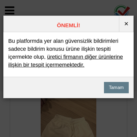
×
ÖNEMLİ!
BİLDİRİM DETAYI
Bu platformda yer alan güvensizlik bildirimleri
sadece bildirim konusu ürüne ilişkin tespiti
içermekte olup,
üretici firmanın diğer ürünlerine
Son 10 Bildirim
En Çok İncelenen
ilişkin bir tespit içermemektedir.
Hızlı Arama
Detaylı Arama
Tamam