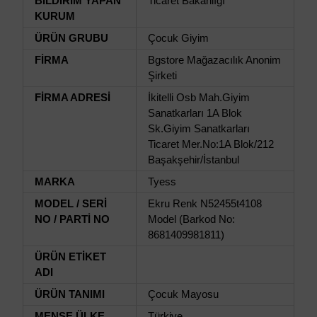
BİLDİRİM YAPAN
Ticaret Bakanlığı
KURUM
ÜRÜN GRUBU
Çocuk Giyim
FİRMA
Bgstore Mağazacılık Anonim
Şirketi
FİRMA ADRESİ
İkitelli Osb Mah.Giyim
Sanatkarları 1A Blok
Sk.Giyim Sanatkarları
Ticaret Mer.No:1A Blok/212
Başakşehir/İstanbul
MARKA
Tyess
MODEL / SERİ
Ekru Renk N52455t4108
NO / PARTİ NO
Model (Barkod No:
8681409981811)
ÜRÜN ETİKET
ADI
ÜRÜN TANIMI
Çocuk Mayosu
MENŞE ÜLKE
Türkiye