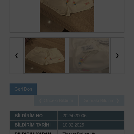
❮
❯
Geri Dön
❮ Önceki Bildirim
Sonraki Bildirim ❯
BİLDİRİM NO
2025020006
BİLDİRİM TARİHİ
10.02.2025