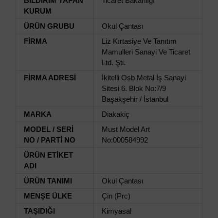
BİLDİRİM YAPAN
Ticaret Bakanlığı
KURUM
ÜRÜN GRUBU
Okul Çantası
FİRMA
Liz Kırtasiye Ve Tanıtım
Mamulleri Sanayi Ve Ticaret
Ltd. Şti.
FİRMA ADRESİ
İkitelli Osb Metal İş Sanayi
Sitesi 6. Blok No:7/9
Başakşehir / İstanbul
MARKA
Diakakiç
MODEL / SERİ
Must Model Art
NO / PARTİ NO
No:000584992
ÜRÜN ETİKET
ADI
ÜRÜN TANIMI
Okul Çantası
MENŞE ÜLKE
Çin (Prc)
TAŞIDIĞI
Kimyasal