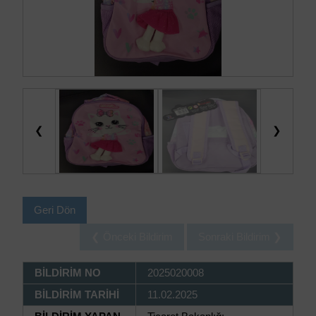
❮
❯
Geri Dön
❮ Önceki Bildirim
Sonraki Bildirim ❯
BİLDİRİM NO
2025020008
BİLDİRİM TARİHİ
11.02.2025