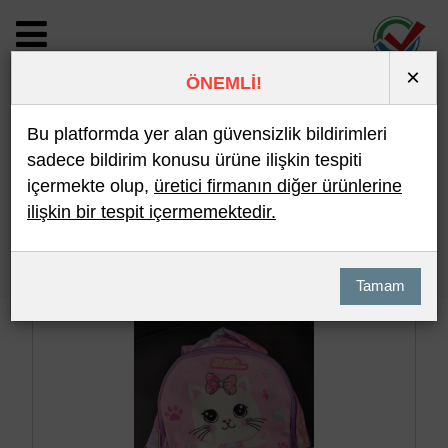
×
ÖNEMLİ!
BİLDİRİM DETAYI
Bu platformda yer alan güvensizlik bildirimleri
sadece bildirim konusu ürüne ilişkin tespiti
içermekte olup,
üretici firmanın diğer ürünlerine
Son 10 Bildirim
En Çok İncelenen
ilişkin bir tespit içermemektedir.
Hızlı Arama
Detaylı Arama
Tamam