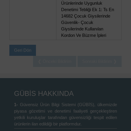
Ürünlerinde Uygunluk
Denetimi Tebliği Ek 1: Ts En
14682 Çocuk Giysilerinde
Güvenlik- Çocuk
Giysilerinde Kullanılan
Kordon Ve Büzme İpleri
Geri Dön
❮ Önceki Bildirim
Sonraki Bildirim ❯
GÜBİS HAKKINDA
1-
Güvensiz Ürün Bilgi Sistemi (GÜBİS), ülkemizde
piyasa gözetimi ve denetimi faaliyeti gerçekleştiren
yetkili kuruluşlar tarafından güvensizliği tespit edilen
ürünlerin ilan edildiği bir platformdur.