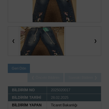
❮
❯
Geri Dön
❮ Önceki Bildirim
Sonraki Bildirim ❯
BİLDİRİM NO
2025020017
BİLDİRİM TARİHİ
28.02.2025
BİLDİRİM YAPAN
Ticaret Bakanlığı