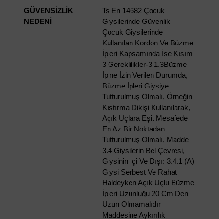
GÜVENSİZLİK
Ts En 14682 Çocuk
NEDENİ
Giysilerinde Güvenlik-
Çocuk Giysilerinde
Kullanılan Kordon Ve Büzme
İpleri Kapsamında İse Kısım
3 Gereklilikler-3.1.3Büzme
İpine İzin Verilen Durumda,
Büzme İpleri Giysiye
Tutturulmuş Olmalı, Örneğin
Kıstırma Dikişi Kullanılarak,
Açık Uçlara Eşit Mesafede
En Az Bir Noktadan
Tutturulmuş Olmalı, Madde
3.4 Giysilerin Bel Çevresi,
Giysinin İçi Ve Dışı: 3.4.1 (A)
Giysi Serbest Ve Rahat
Haldeyken Açık Uçlu Büzme
İpleri Uzunluğu 20 Cm Den
Uzun Olmamalıdır
Maddesine Aykırılık