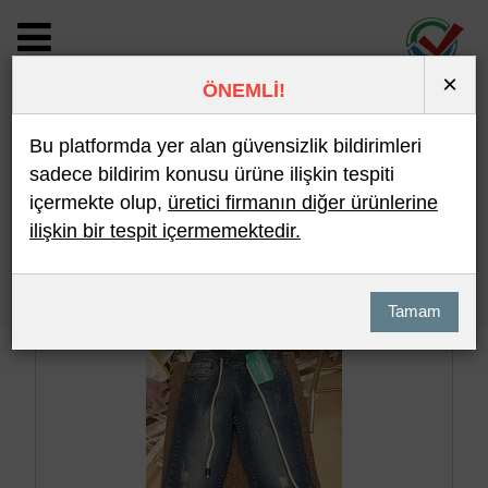
×
ÖNEMLİ!
BİLDİRİM DETAYI
Bu platformda yer alan güvensizlik bildirimleri
sadece bildirim konusu ürüne ilişkin tespiti
içermekte olup,
üretici firmanın diğer ürünlerine
Son 10 Bildirim
En Çok İncelenen
ilişkin bir tespit içermemektedir.
Hızlı Arama
Detaylı Arama
Tamam