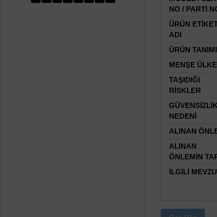
NO / PARTİ N
ÜRÜN ETİKE
ADI
ÜRÜN TANIMI
MENŞE ÜLKE
TAŞIDIĞI
RİSKLER
GÜVENSİZLİ
NEDENİ
ALINAN ÖNL
ALINAN
ÖNLEMİN TAR
İLGİLİ MEVZ