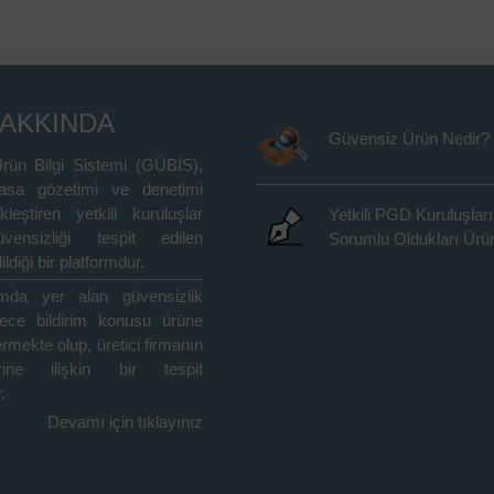
HAKKINDA
Güvensiz Ürün Nedir?
rün Bilgi Sistemi (GÜBİS),
asa gözetimi ve denetimi
kleştiren yetkili kuruluşlar
Yetkili PGD Kuruluşları
vensizliği tespit edilen
Sorumlu Oldukları Ürün
ildiği bir platformdur.
rmda yer alan güvensizlik
adece bildirim konusu ürüne
içermekte olup, üretici firmanın
rine ilişkin bir tespit
.
Devamı için tıklayınız