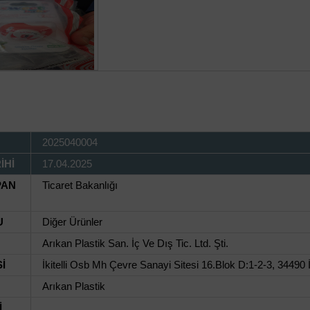
2025040004
İHİ
17.04.2025
PAN
Ticaret Bakanlığı
U
Diğer Ürünler
Arıkan Plastik San. İç Ve Dış Tic. Ltd. Şti.
İ
İkitelli Osb Mh Çevre Sanayi Sitesi 16.Blok D:1-2-3, 34490 İ
Arıkan Plastik
İ