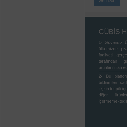
Geri Dön
GÜBİS 
1-
Güvensiz Ü
ülkemizde piy
faaliyeti gerçe
tarafından gü
ürünlerin ilan ed
2-
Bu platfo
bildirimleri s
ilişkin tespiti 
diğer ürünle
içermemektedir