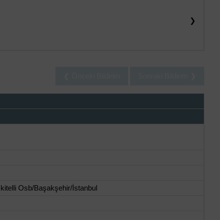
❯
❮ Önceki Bildirim
Sonraki Bildirim ❯
kitelli Osb/Başakşehir/İstanbul