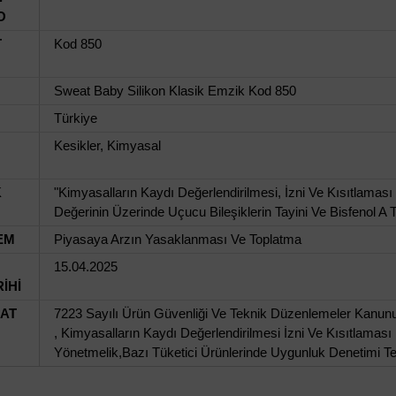
O
T
Kod 850
Sweat Baby Silikon Klasik Emzik Kod 850
Türkiye
Kesikler, Kimyasal
K
"Kimyasalların Kaydı Değerlendirilmesi, İzni Ve Kısıtlama
Değerinin Üzerinde Uçucu Bileşiklerin Tayini Ve Bisfenol A Te
EM
Piyasaya Arzın Yasaklanması Ve Toplatma
15.04.2025
İHİ
UAT
7223 Sayılı Ürün Güvenliği Ve Teknik Düzenlemeler Kanunu
, Kimyasalların Kaydı Değerlendirilmesi İzni Ve Kısıtlaması
Yönetmelik,Bazı Tüketici Ürünlerinde Uygunluk Denetimi Teb