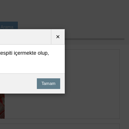
ı Arama
×
tespiti içermekte olup,
Tamam