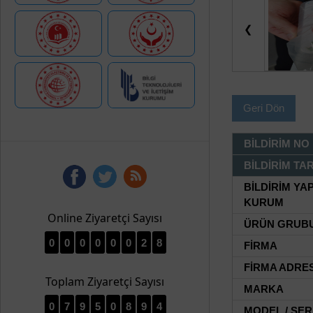
❮
Geri Dön
BİLDİRİM NO
BİLDİRİM TAR
BİLDİRİM YA
KURUM
Online Ziyaretçi Sayısı
ÜRÜN GRUB
0
0
0
0
0
0
2
8
FİRMA
FİRMA ADRES
Toplam Ziyaretçi Sayısı
MARKA
0
7
9
5
0
8
9
4
MODEL / SER