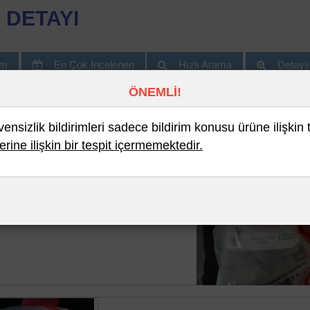
 DETAYI
im
En Çok İncelenen
Hızlı Arama
Detayl
ÖNEMLİ!
nsizlik bildirimleri sadece bildirim konusu ürüne ilişkin 
erine ilişkin bir tespit içermemektedir.