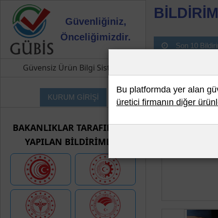
BİLDİRİM
Güvenliğiniz,
Önceliğimizdir.
Son 10 Bildir
Güvensiz Ürün Bilgi Sistemi
Bu platformda yer alan güve
KURUM GİRİŞİ
üretici firmanın diğer ürünl
BAKANLIKLAR TARAFINDAN
YAPILAN BİLDİRİMLER