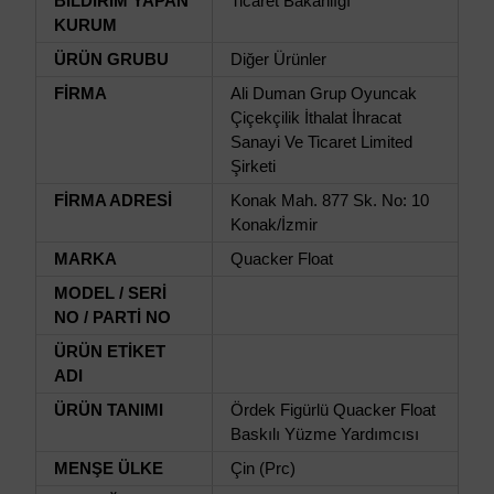
BİLDİRİM YAPAN
Ticaret Bakanlığı
KURUM
ÜRÜN GRUBU
Diğer Ürünler
FİRMA
Ali Duman Grup Oyuncak
Çiçekçilik İthalat İhracat
Sanayi Ve Ticaret Limited
Şirketi
FİRMA ADRESİ
Konak Mah. 877 Sk. No: 10
Konak/İzmir
MARKA
Quacker Float
MODEL / SERİ
NO / PARTİ NO
ÜRÜN ETİKET
ADI
ÜRÜN TANIMI
Ördek Figürlü Quacker Float
Baskılı Yüzme Yardımcısı
MENŞE ÜLKE
Çin (Prc)