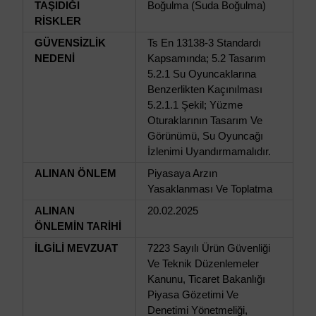
TAŞIDIĞI
Boğulma (Suda Boğulma)
RİSKLER
GÜVENSİZLİK
Ts En 13138-3 Standardı
NEDENİ
Kapsamında; 5.2 Tasarım
5.2.1 Su Oyuncaklarına
Benzerlikten Kaçınılması
5.2.1.1 Şekil; Yüzme
Oturaklarının Tasarım Ve
Görünümü, Su Oyuncağı
İzlenimi Uyandırmamalıdır.
ALINAN ÖNLEM
Piyasaya Arzın
Yasaklanması Ve Toplatma
ALINAN
20.02.2025
ÖNLEMİN TARİHİ
İLGİLİ MEVZUAT
7223 Sayılı Ürün Güvenliği
Ve Teknik Düzenlemeler
Kanunu, Ticaret Bakanlığı
Piyasa Gözetimi Ve
Denetimi Yönetmeliği,