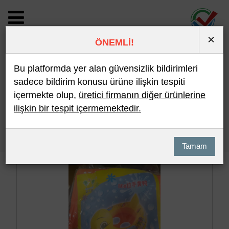
×
ÖNEMLİ!
BİLDİRİM DETAYI
Bu platformda yer alan güvensizlik bildirimleri
sadece bildirim konusu ürüne ilişkin tespiti
içermekte olup,
üretici firmanın diğer ürünlerine
Son 10 Bildirim
En Çok İncelenen
ilişkin bir tespit içermemektedir.
Hızlı Arama
Detaylı Arama
Tamam