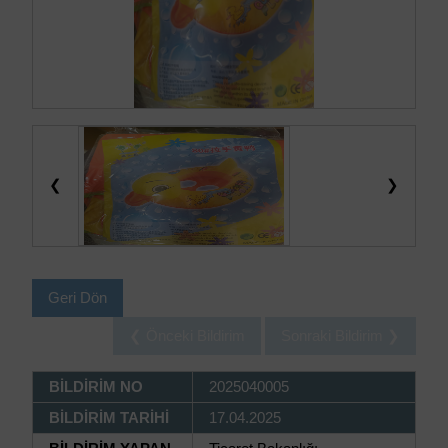
❮
❯
Geri Dön
❮ Önceki Bildirim
Sonraki Bildirim ❯
BİLDİRİM NO
2025040005
BİLDİRİM TARİHİ
17.04.2025