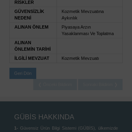
RİSKLER
GÜVENSİZLİK
Kozmetik Mevzuatına
NEDENİ
Aykırılık
ALINAN ÖNLEM
Piyasaya Arzın
Yasaklanması Ve Toplatma
ALINAN
ÖNLEMİN TARİHİ
İLGİLİ MEVZUAT
Kozmetik Mevzuatı
Geri Dön
❮ Önceki Bildirim
Sonraki Bildirim ❯
GÜBİS HAKKINDA
1-
Güvensiz Ürün Bilgi Sistemi (GÜBİS), ülkemizde