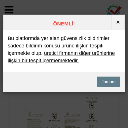
×
ÖNEMLİ!
BİLDİRİM DETAYI
Bu platformda yer alan güvensizlik bildirimleri
sadece bildirim konusu ürüne ilişkin tespiti
içermekte olup,
üretici firmanın diğer ürünlerine
Son 10 Bildirim
En Çok İncelenen
ilişkin bir tespit içermemektedir.
Hızlı Arama
Detaylı Arama
Tamam