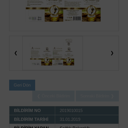
❮
❯
Geri Dön
❮ Önceki Bildirim
Sonraki Bildirim ❯
BİLDİRİM NO
2019010015
BİLDİRİM TARİHİ
31.01.2019