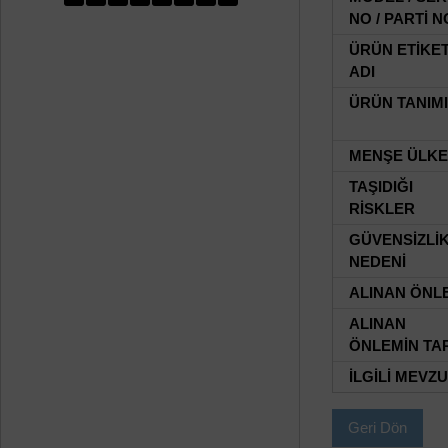
NO / PARTİ N
ÜRÜN ETİKE
ADI
ÜRÜN TANIMI
MENŞE ÜLKE
TAŞIDIĞI
RİSKLER
GÜVENSİZLİ
NEDENİ
ALINAN ÖNL
ALINAN
ÖNLEMİN TAR
İLGİLİ MEVZ
Geri Dön