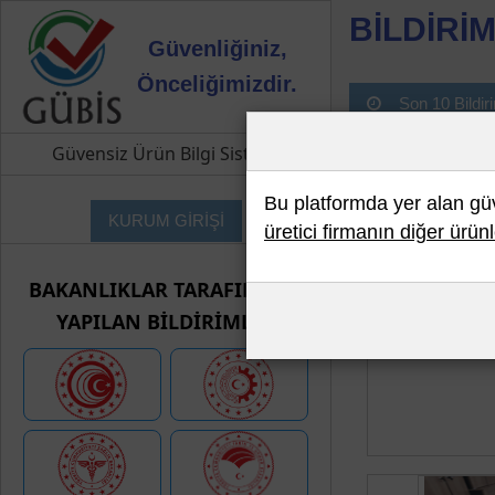
BİLDİRİM
Güvenliğiniz,
Önceliğimizdir.
Son 10 Bildir
Güvensiz Ürün Bilgi Sistemi
Bu platformda yer alan güve
KURUM GİRİŞİ
üretici firmanın diğer ürünl
BAKANLIKLAR TARAFINDAN
YAPILAN BİLDİRİMLER