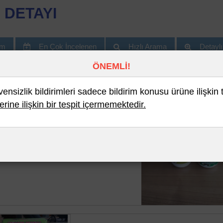
 DETAYI
im
En Çok İncelenen
Hızlı Arama
Detayl
ÖNEMLİ!
nsizlik bildirimleri sadece bildirim konusu ürüne ilişkin 
erine ilişkin bir tespit içermemektedir.