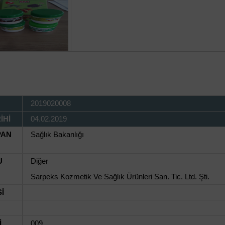
2019020008
İHİ
04.02.2019
PAN
Sağlık Bakanlığı
U
Diğer
Sarpeks Kozmetik Ve Sağlık Ürünleri San. Tic. Ltd. Şti.
İ
İ
009