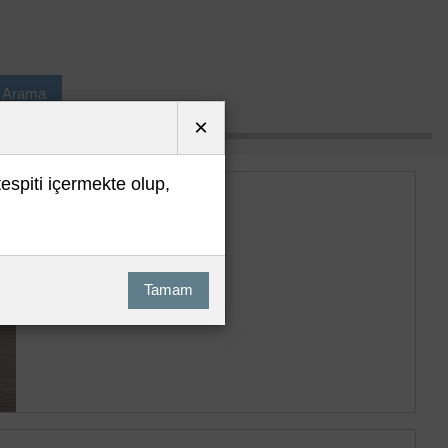
ı Arama
×
tespiti içermekte olup,
Tamam