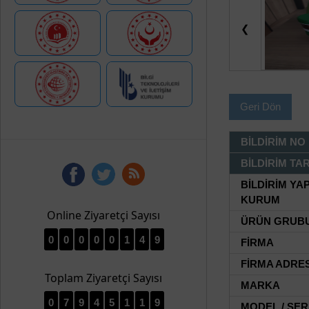
❮
Geri Dön
BİLDİRİM NO
BİLDİRİM TAR
BİLDİRİM YA
KURUM
Online Ziyaretçi Sayısı
ÜRÜN GRUB
0
0
0
0
0
1
4
9
FİRMA
FİRMA ADRES
Toplam Ziyaretçi Sayısı
MARKA
0
7
9
4
5
1
1
9
MODEL / SER