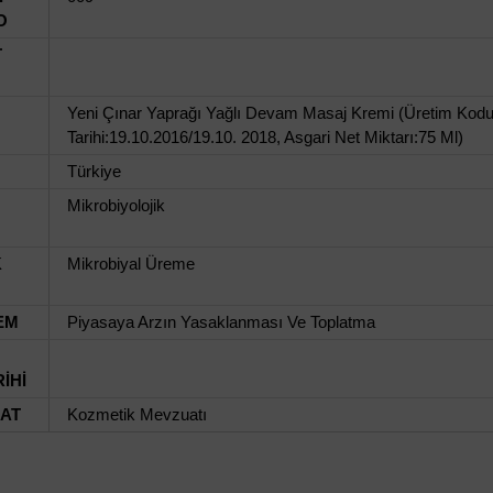
O
T
Yeni Çınar Yaprağı Yağlı Devam Masaj Kremi (Üretim Kodu/
Tarihi:19.10.2016/19.10. 2018, Asgari Net Miktarı:75 Ml)
Türkiye
Mikrobiyolojik
K
Mikrobiyal Üreme
EM
Piyasaya Arzın Yasaklanması Ve Toplatma
İHİ
UAT
Kozmetik Mevzuatı