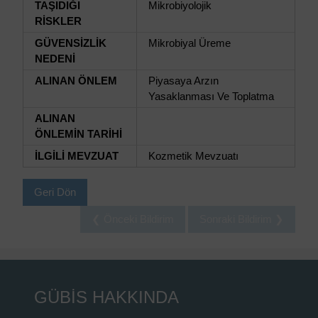
TAŞIDIĞI
Mikrobiyolojik
RİSKLER
GÜVENSİZLİK
Mikrobiyal Üreme
NEDENİ
ALINAN ÖNLEM
Piyasaya Arzın
Yasaklanması Ve Toplatma
ALINAN
ÖNLEMİN TARİHİ
İLGİLİ MEVZUAT
Kozmetik Mevzuatı
Geri Dön
❮ Önceki Bildirim
Sonraki Bildirim ❯
GÜBİS HAKKINDA