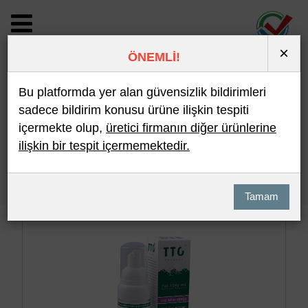
×
ÖNEMLİ!
BİLDİRİM DETAYI
Bu platformda yer alan güvensizlik bildirimleri
sadece bildirim konusu ürüne ilişkin tespiti
içermekte olup,
üretici firmanın diğer ürünlerine
Son 10 Bildirim
En Çok İncelenen
ilişkin bir tespit içermemektedir.
Hızlı Arama
Detaylı Arama
Tamam