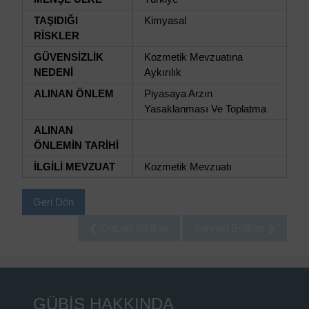
TAŞIDIĞI
Kimyasal
RİSKLER
GÜVENSİZLİK
Kozmetik Mevzuatına
NEDENİ
Aykırılık
ALINAN ÖNLEM
Piyasaya Arzın
Yasaklanması Ve Toplatma
ALINAN
ÖNLEMİN TARİHİ
İLGİLİ MEVZUAT
Kozmetik Mevzuatı
Geri Dön
❮ Önceki Bildirim
Sonraki Bildirim ❯
GÜBİS HAKKINDA