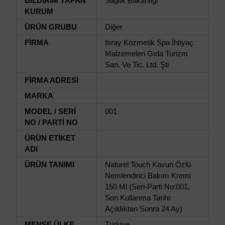
BİLDİRİM YAPAN
Sağlık Bakanlığı
KURUM
ÜRÜN GRUBU
Diğer
FİRMA
Itıray Kozmetik Spa İhtiyaç
Malzemeleri Gıda Turizm
San. Ve Tic. Ltd. Şti
FİRMA ADRESİ
MARKA
MODEL / SERİ
001
NO / PARTİ NO
ÜRÜN ETİKET
ADI
ÜRÜN TANIMI
Naturel Touch Kavun Özlü
Nemlendirici Bakım Kremi
150 Ml (Seri-Parti No:001,
Son Kullanma Tarihi:
Açıldıktan Sonra 24 Ay)
MENŞE ÜLKE
Türkiye