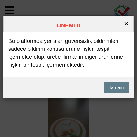
×
ÖNEMLİ!
BİLDİRİM DETAYI
Bu platformda yer alan güvensizlik bildirimleri
sadece bildirim konusu ürüne ilişkin tespiti
içermekte olup,
üretici firmanın diğer ürünlerine
Son 10 Bildirim
En Çok İncelenen
ilişkin bir tespit içermemektedir.
Hızlı Arama
Detaylı Arama
Tamam