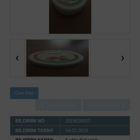
❮
❯
Geri Dön
❮ Önceki Bildirim
Sonraki Bildirim ❯
BİLDİRİM NO
2019020027
BİLDİRİM TARİHİ
04.02.2019