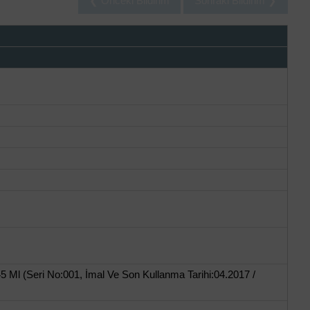
❮ Önceki Bildirim
Sonraki Bildirim ❯
 Ml (Seri No:001, İmal Ve Son Kullanma Tarihi:04.2017 /