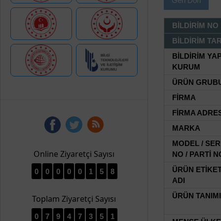
Geri Dön
BİLDİRİM NO
BİLDİRİM TAR
BİLDİRİM YA
KURUM
ÜRÜN GRUB
FİRMA
FİRMA ADRES
MARKA
MODEL / SER
Online Ziyaretçi Sayısı
NO / PARTİ N
ÜRÜN ETİKE
0
0
0
0
0
1
5
8
ADI
ÜRÜN TANIMI
Toplam Ziyaretçi Sayısı
0
7
9
4
7
3
5
1