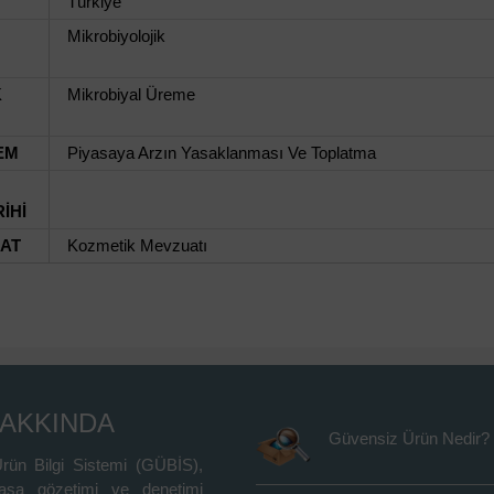
Türkiye
Mikrobiyolojik
K
Mikrobiyal Üreme
EM
Piyasaya Arzın Yasaklanması Ve Toplatma
İHİ
UAT
Kozmetik Mevzuatı
HAKKINDA
Güvensiz Ürün Nedir?
rün Bilgi Sistemi (GÜBİS),
asa gözetimi ve denetimi