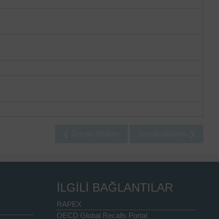
❮ Önceki Bildirim
Sonraki Bildirim ❯
İLGİLİ BAĞLANTILAR
RAPEX
OECD Global Recalls Portal