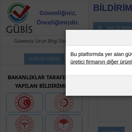
BİLDİRİM
Güvenliğiniz,
Önceliğimizdir.
Son 10 Bildir
Güvensiz Ürün Bilgi Sistemi
Bu platformda yer alan güve
KURUM GİRİŞİ
üretici firmanın diğer ürünl
BAKANLIKLAR TARAFINDAN
YAPILAN BİLDİRİMLER