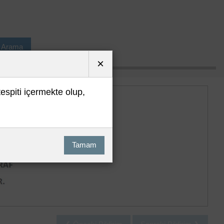
ı Arama
×
tespiti içermekte olup,
Tamam