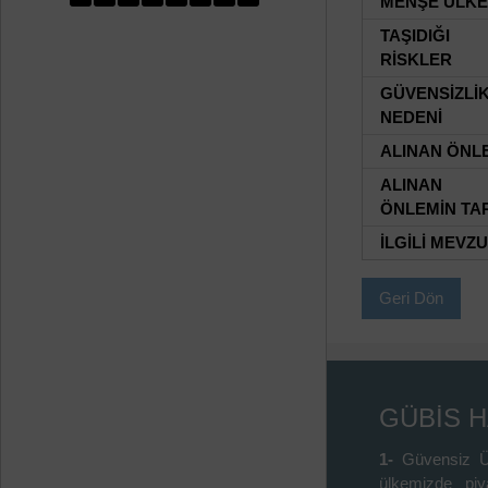
MENŞE ÜLKE
TAŞIDIĞI
RİSKLER
GÜVENSİZLİ
NEDENİ
ALINAN ÖNL
ALINAN
ÖNLEMİN TAR
İLGİLİ MEVZ
Geri Dön
GÜBİS 
1-
Güvensiz Ü
ülkemizde piy