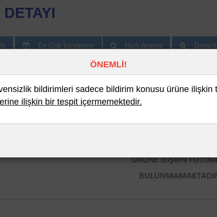
 DETAYI
im
En Çok İncelenen
Hızlı Arama
Detayl
ÖNEMLİ!
nsizlik bildirimleri sadece bildirim konusu ürüne ilişkin 
erine ilişkin bir tespit içermemektedir.