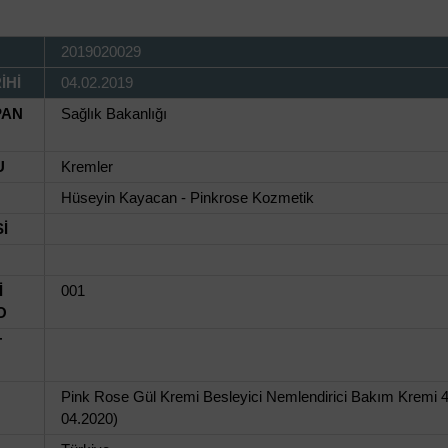
2019020029
İHİ
04.02.2019
PAN
Sağlık Bakanlığı
U
Kremler
Hüseyin Kayacan - Pinkrose Kozmetik
İ
İ
001
O
T
Pink Rose Gül Kremi Besleyici Nemlendirici Bakım Kremi 45
04.2020)