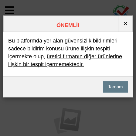
×
ÖNEMLİ!
BİLDİRİM DETAYI
Bu platformda yer alan güvensizlik bildirimleri
sadece bildirim konusu ürüne ilişkin tespiti
içermekte olup,
üretici firmanın diğer ürünlerine
Son 10 Bildirim
En Çok İncelenen
ilişkin bir tespit içermemektedir.
Hızlı Arama
Detaylı Arama
Tamam