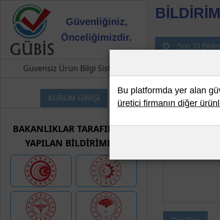
BİLDİRİM
Güvenliğiniz,
Önceliğimizdir.
Son 10 Bildir
Güvensiz Ürün Bilgi Sistemi
Bu platformda yer alan güve
KURUM GİRİŞİ
üretici firmanın diğer ürünl
BAKANLIKLAR TARAFINDAN
YAPILAN BİLDİRİMLER