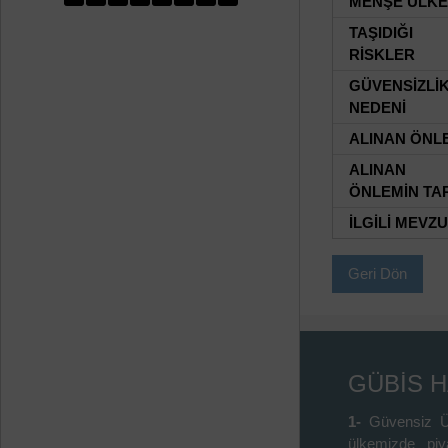
MENŞE ÜLKE
TAŞIDIĞI
RİSKLER
GÜVENSİZLİ
NEDENİ
ALINAN ÖNL
ALINAN
ÖNLEMİN TAR
İLGİLİ MEVZ
Geri Dön
GÜBİS 
1-
Güvensiz Ü
ülkemizde piy