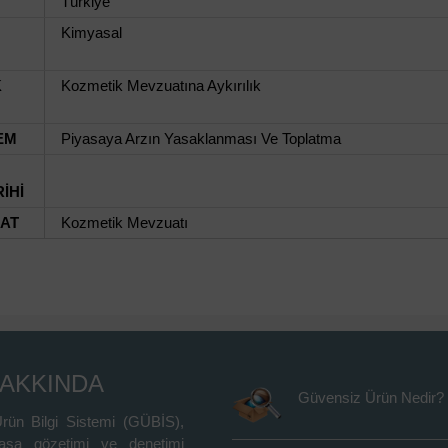
Türkiye
Kimyasal
K
Kozmetik Mevzuatına Aykırılık
EM
Piyasaya Arzın Yasaklanması Ve Toplatma
İHİ
UAT
Kozmetik Mevzuatı
HAKKINDA
Güvensiz Ürün Nedir?
rün Bilgi Sistemi (GÜBİS),
asa gözetimi ve denetimi