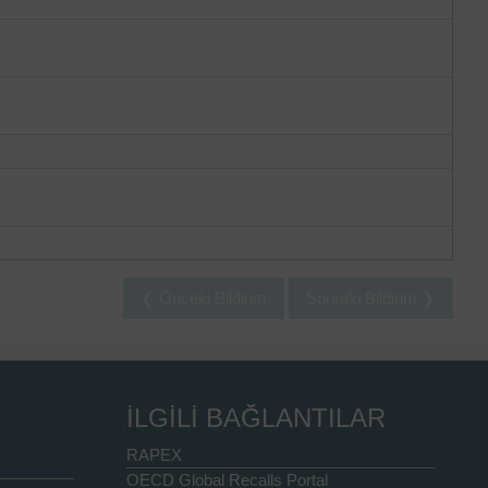
❮ Önceki Bildirim
Sonraki Bildirim ❯
İLGİLİ BAĞLANTILAR
RAPEX
OECD Global Recalls Portal