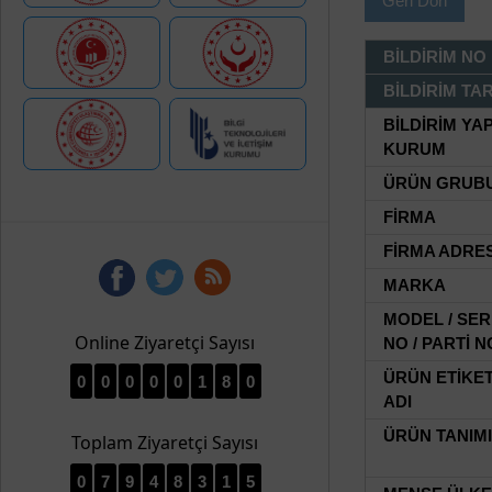
Geri Dön
BİLDİRİM NO
BİLDİRİM TAR
BİLDİRİM YA
KURUM
ÜRÜN GRUB
FİRMA
FİRMA ADRES
MARKA
MODEL / SER
Online Ziyaretçi Sayısı
NO / PARTİ N
ÜRÜN ETİKE
0
0
0
0
0
1
8
0
ADI
ÜRÜN TANIMI
Toplam Ziyaretçi Sayısı
0
7
9
4
8
3
1
5