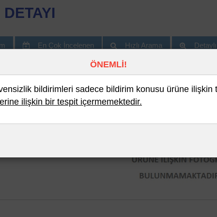
 DETAYI
im
En Çok İncelenen
Hızlı Arama
Detayl
ÖNEMLİ!
nsizlik bildirimleri sadece bildirim konusu ürüne ilişkin 
erine ilişkin bir tespit içermemektedir.