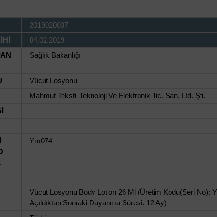
2019020037
İHİ
04.02.2019
PAN
Sağlık Bakanlığı
U
Vücut Losyonu
Mahmut Tekstil Teknoloji Ve Elektronik Tic. San. Ltd. Şti.
İ
İ
Ym074
O
T
Vücut Losyonu Body Lotion 26 Ml (Üretim Kodu(Seri No): Y
Açıldıktan Sonraki Dayanma Süresi: 12 Ay)