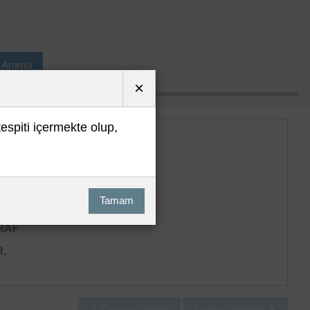
ı Arama
×
tespiti içermekte olup,
Tamam