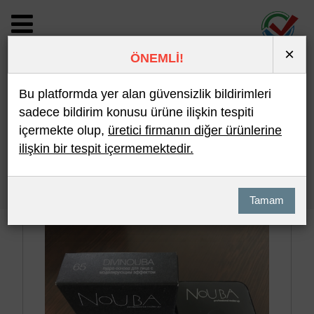
×
ÖNEMLİ!
BİLDİRİM DETAYI
Bu platformda yer alan güvensizlik bildirimleri
sadece bildirim konusu ürüne ilişkin tespiti
içermekte olup,
üretici firmanın diğer ürünlerine
Son 10 Bildirim
En Çok İncelenen
ilişkin bir tespit içermemektedir.
Hızlı Arama
Detaylı Arama
Tamam