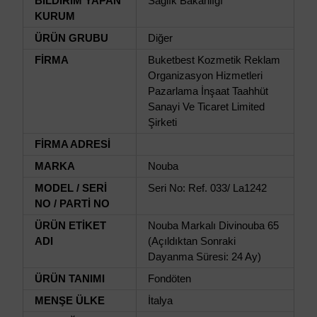
BİLDİRİM YAPAN
Sağlık Bakanlığı
KURUM
ÜRÜN GRUBU
Diğer
FİRMA
Buketbest Kozmetik Reklam
Organizasyon Hizmetleri
Pazarlama İnşaat Taahhüt
Sanayi Ve Ticaret Limited
Şirketi
FİRMA ADRESİ
MARKA
Nouba
MODEL / SERİ
Seri No: Ref. 033/ La1242
NO / PARTİ NO
ÜRÜN ETİKET
Nouba Markalı Divinouba 65
ADI
(Açıldıktan Sonraki
Dayanma Süresi: 24 Ay)
ÜRÜN TANIMI
Fondöten
MENŞE ÜLKE
İtalya