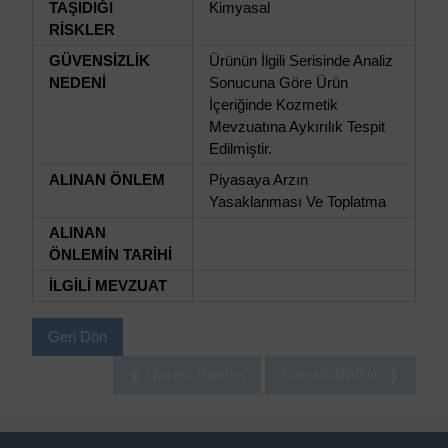
TAŞIDIĞI
Kimyasal
RİSKLER
GÜVENSİZLİK
Ürünün İlgili Serisinde Analiz
NEDENİ
Sonucuna Göre Ürün
İçeriğinde Kozmetik
Mevzuatına Aykırılık Tespit
Edilmiştir.
ALINAN ÖNLEM
Piyasaya Arzın
Yasaklanması Ve Toplatma
ALINAN
ÖNLEMİN TARİHİ
İLGİLİ MEVZUAT
Geri Dön
❮ Önceki Bildirim
Sonraki Bildirim ❯