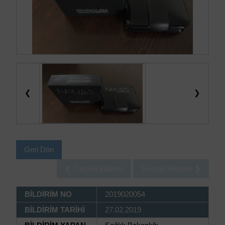
❮
❯
Geri Dön
❮ Önceki Bildirim
Sonraki Bildirim ❯
BİLDİRİM NO
2019020054
BİLDİRİM TARİHİ
27.02.2019