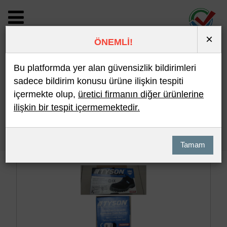
×
ÖNEMLİ!
BİLDİRİM DETAYI
Bu platformda yer alan güvensizlik bildirimleri
sadece bildirim konusu ürüne ilişkin tespiti
içermekte olup,
üretici firmanın diğer ürünlerine
Son 10 Bildirim
En Çok İncelenen
ilişkin bir tespit içermemektedir.
Hızlı Arama
Detaylı Arama
Tamam