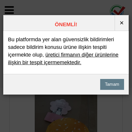
×
ÖNEMLİ!
BİLDİRİM DETAYI
Bu platformda yer alan güvensizlik bildirimleri
sadece bildirim konusu ürüne ilişkin tespiti
içermekte olup,
üretici firmanın diğer ürünlerine
Son 10 Bildirim
En Çok İncelenen
ilişkin bir tespit içermemektedir.
Hızlı Arama
Detaylı Arama
Tamam