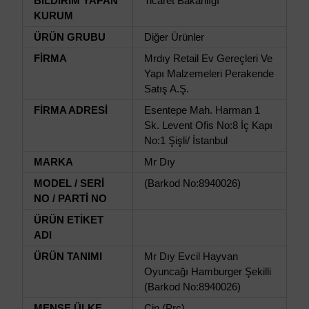
BİLDİRİM YAPAN
Ticaret Bakanlığı
KURUM
ÜRÜN GRUBU
Diğer Ürünler
FİRMA
Mrdıy Retail Ev Gereçleri Ve
Yapı Malzemeleri Perakende
Satış A.Ş.
FİRMA ADRESİ
Esentepe Mah. Harman 1
Sk. Levent Ofis No:8 İç Kapı
No:1 Şişli/ İstanbul
MARKA
Mr Dıy
MODEL / SERİ
(Barkod No:8940026)
NO / PARTİ NO
ÜRÜN ETİKET
ADI
ÜRÜN TANIMI
Mr Dıy Evcil Hayvan
Oyuncağı Hamburger Şekilli
(Barkod No:8940026)
MENŞE ÜLKE
Çin (Prc)