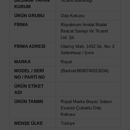
BİLDİRİM YAPAN
Ticaret Bakanlığı
KURUM
ÜRÜN GRUBU
Oda Kokusu
FİRMA
Royalmum İmalat İthalat
İhracat Sanayi Ve Ticaret
Ltd. Şti.
FİRMA ADRESİ
Ulamış Mah. 1432 Sk. No: 3
Seferihisar / İzmir
MARKA
Royal
MODEL / SERİ
(Barkod:8698740313034)
NO / PARTİ NO
ÜRÜN ETİKET
ADI
ÜRÜN TANIMI
Royal Marka Beyaz Sabun
Esanslı Çubuklu Oda
Kokusu
MENŞE ÜLKE
Türkiye