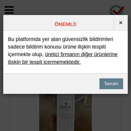
×
ÖNEMLİ!
BİLDİRİM DETAYI
Bu platformda yer alan güvensizlik bildirimleri
sadece bildirim konusu ürüne ilişkin tespiti
içermekte olup,
üretici firmanın diğer ürünlerine
Son 10 Bildirim
En Çok İncelenen
ilişkin bir tespit içermemektedir.
Hızlı Arama
Detaylı Arama
Tamam