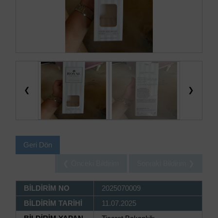
❮
❯
Geri Dön
❮ Önceki Bildirim
Sonraki Bildirim ❯
BİLDİRİM NO
2025070009
BİLDİRİM TARİHİ
11.07.2025