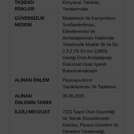
TAŞIDIĞI
Kimyasal, Yanıklar,
RİSKLER
Yaralanmalar
GÜVENSİZLİK
Maddelerin Ve Karışımların
NEDENİ
Sınıflandırılması,
Etiketlenmesi Ve
Ambalajlanması Hakkında
Yönetmelik Madde 36 Ve Ek-
2 3.2 (Ts En Iso 11683)
Gereği Ürün Ambalajında
Dokunsal Uyarı İşareti
Bulunmamaktadır.
ALINAN ÖNLEM
Piyasaya Arzın
Yasaklanması Ve Toplatma
ALINAN
05.06.2025
ÖNLEMİN TARİHİ
İLGİLİ MEVZUAT
7223 Sayılı Ürün Güvenliği
Ve Teknik Düzenlemeler
Kanunu, Piyasa Gözetimi Ve
Denetimi Yönetmeliği,