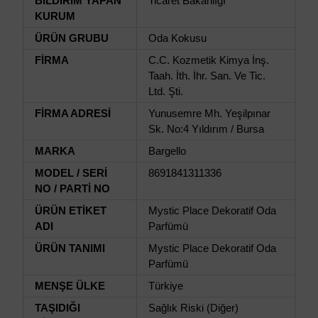
BİLDİRİM YAPAN
Ticaret Bakanlığı
KURUM
ÜRÜN GRUBU
Oda Kokusu
FİRMA
C.C. Kozmetik Kimya İnş.
Taah. İth. İhr. San. Ve Tic.
Ltd. Şti.
FİRMA ADRESİ
Yunusemre Mh. Yeşilpınar
Sk. No:4 Yıldırım / Bursa
MARKA
Bargello
MODEL / SERİ
8691841311336
NO / PARTİ NO
ÜRÜN ETİKET
Mystic Place Dekoratif Oda
ADI
Parfümü
ÜRÜN TANIMI
Mystic Place Dekoratif Oda
Parfümü
MENŞE ÜLKE
Türkiye
TAŞIDIĞI
Sağlık Riski (Diğer)