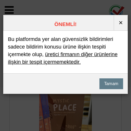
×
ÖNEMLİ!
BİLDİRİM DETAYI
Bu platformda yer alan güvensizlik bildirimleri
sadece bildirim konusu ürüne ilişkin tespiti
içermekte olup,
üretici firmanın diğer ürünlerine
Son 10 Bildirim
En Çok İncelenen
ilişkin bir tespit içermemektedir.
Hızlı Arama
Detaylı Arama
Tamam