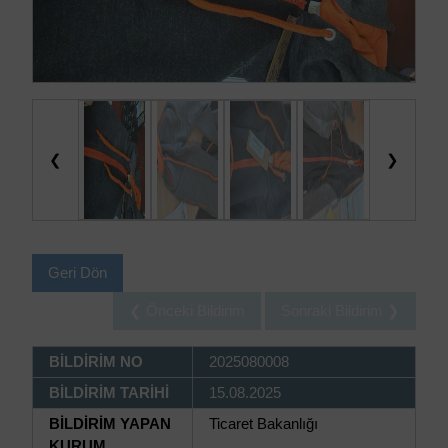
❮
❯
Geri Dön
❮ Önceki Bildirim
Sonraki Bildirim ❯
BİLDİRİM NO
2025080008
BİLDİRİM TARİHİ
15.08.2025
BİLDİRİM YAPAN
Ticaret Bakanlığı
KURUM