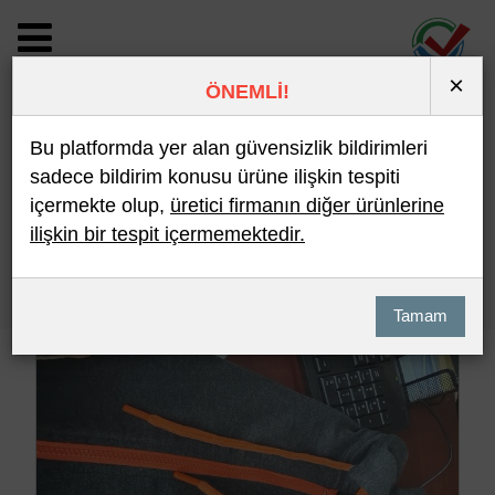
×
ÖNEMLİ!
BİLDİRİM DETAYI
Bu platformda yer alan güvensizlik bildirimleri
sadece bildirim konusu ürüne ilişkin tespiti
içermekte olup,
üretici firmanın diğer ürünlerine
Son 10 Bildirim
En Çok İncelenen
ilişkin bir tespit içermemektedir.
Hızlı Arama
Detaylı Arama
Tamam