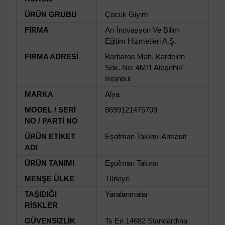
ÜRÜN GRUBU
Çocuk Giyim
FİRMA
Arı İnovasyon Ve Bilim
Eğitim Hizmetleri A.Ş.
FİRMA ADRESİ
Barbaros Mah. Kardelen
Sok. No: 4M/1 Ataşehir/
İstanbul
MARKA
Alya
MODEL / SERİ
8699121475709
NO / PARTİ NO
ÜRÜN ETİKET
Eşofman Takımı-Antrasit
ADI
ÜRÜN TANIMI
Eşofman Takımı
MENŞE ÜLKE
Türkiye
TAŞIDIĞI
Yaralanmalar
RİSKLER
GÜVENSİZLİK
Ts En 14682 Standardına