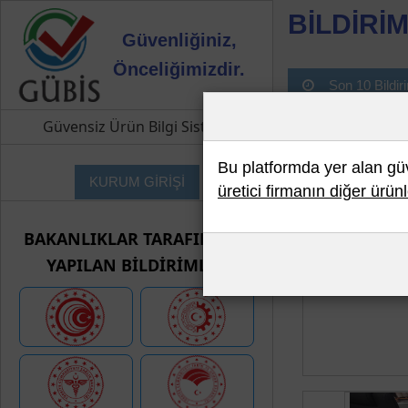
BİLDİRİM
Güvenliğiniz,
Önceliğimizdir.
Son 10 Bildir
Güvensiz Ürün Bilgi Sistemi
Bu platformda yer alan güve
KURUM GİRİŞİ
üretici firmanın diğer ürünl
BAKANLIKLAR TARAFINDAN
YAPILAN BİLDİRİMLER