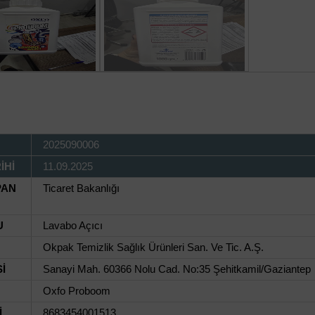
2025090006
İHİ
11.09.2025
PAN
Ticaret Bakanlığı
U
Lavabo Açıcı
Okpak Temizlik Sağlık Ürünleri San. Ve Tic. A.Ş.
İ
Sanayi Mah. 60366 Nolu Cad. No:35 Şehitkamil/Gaziantep
Oxfo Proboom
İ
8683454001513