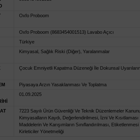
O
T
Oxfo Proboom
Oxfo Proboom (8683454001513) Lavabo Açıcı
Türkiye
Kimyasal, Sağlık Riski (Diğer), Yaralanmalar
K
Çocuk Emniyetli Kapatma Düzeneği İle Dokunsal Uyarılar
EM
Piyasaya Arzın Yasaklanması Ve Toplatma
01.09.2025
İHİ
UAT
7223 Sayılı Ürün Güvenliği Ve Teknik Düzenlemeler Kanunu,
Kimyasalların Kaydı, Değerlendirilmesi, İzni Ve Kısıtlamas
Maddelerin Ve Karışımların Sınıflandırılması, Etiketlenme
Kirleticiler Yönetmeliği