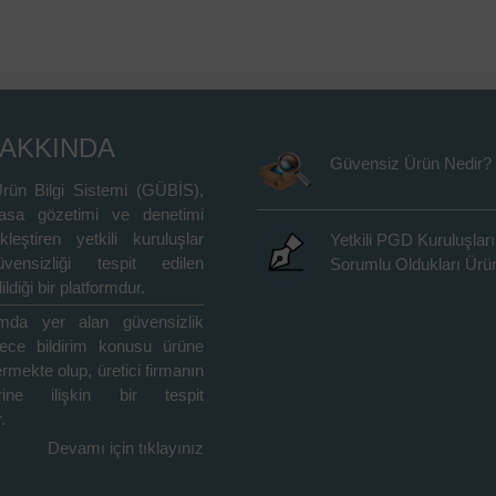
HAKKINDA
Güvensiz Ürün Nedir?
rün Bilgi Sistemi (GÜBİS),
asa gözetimi ve denetimi
kleştiren yetkili kuruluşlar
Yetkili PGD Kuruluşları
vensizliği tespit edilen
Sorumlu Oldukları Ürün
ildiği bir platformdur.
rmda yer alan güvensizlik
adece bildirim konusu ürüne
içermekte olup, üretici firmanın
rine ilişkin bir tespit
.
Devamı için tıklayınız