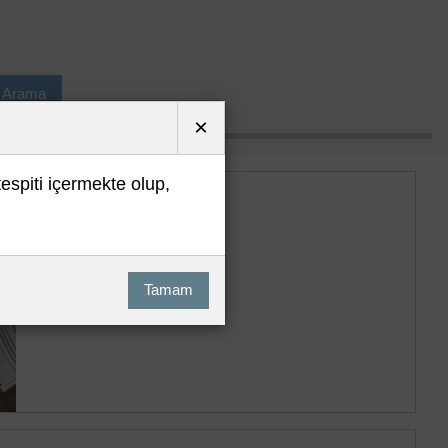
ı Arama
×
tespiti içermekte olup,
Tamam