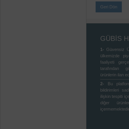
Geri Dön
GÜBİS 
1-
Güvensiz Ü
ülkemizde piy
faaliyeti gerçe
tarafından gü
ürünlerin ilan ed
2-
Bu platfo
bildirimleri s
ilişkin tespiti 
diğer ürünle
içermemektedir