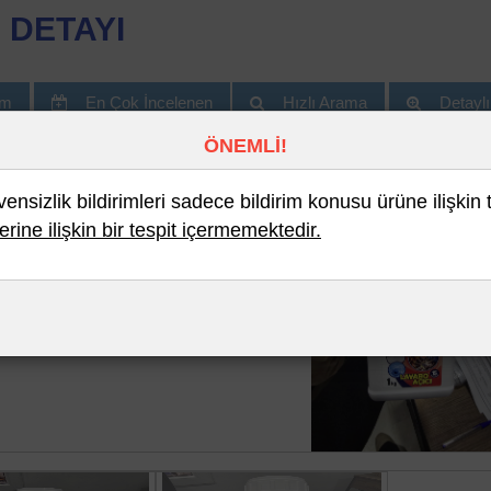
 DETAYI
im
En Çok İncelenen
Hızlı Arama
Detayl
ÖNEMLİ!
nsizlik bildirimleri sadece bildirim konusu ürüne ilişkin 
erine ilişkin bir tespit içermemektedir.