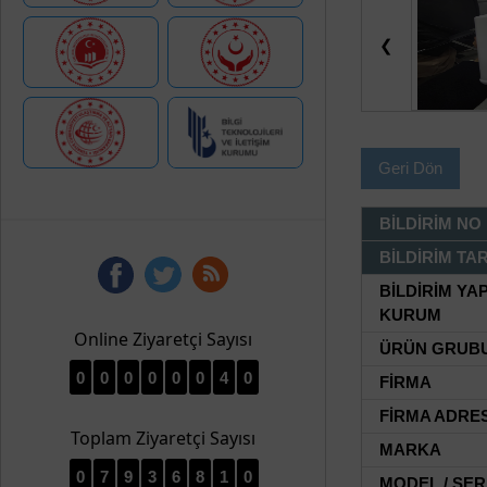
❮
Geri Dön
BİLDİRİM NO
BİLDİRİM TAR
BİLDİRİM YA
KURUM
Online Ziyaretçi Sayısı
ÜRÜN GRUB
0
0
0
0
0
0
4
0
FİRMA
FİRMA ADRES
Toplam Ziyaretçi Sayısı
MARKA
0
7
9
3
6
8
1
0
MODEL / SER