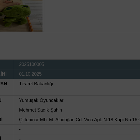
2025100005
İHİ
01.10.2025
PAN
Ticaret Bakanlığı
U
Yumuşak Oyuncaklar
Mehmet Sadık Şahin
İ
Çiftepınar Mh. M. Alpdoğan Cd. Vina Apt. N:18 Kapı No:16 
-
İ
-