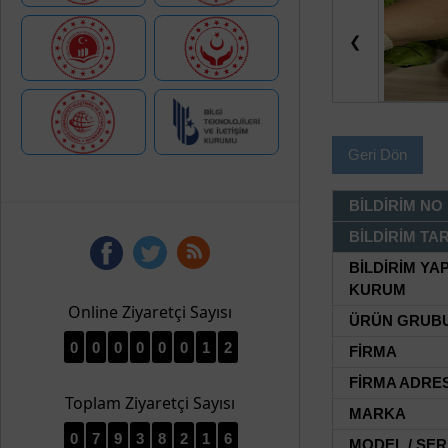
❮
Geri Dön
BİLDİRİM NO
BİLDİRİM TAR
BİLDİRİM YA
KURUM
Online Ziyaretçi Sayısı
ÜRÜN GRUB
0
0
0
0
0
0
1
2
FİRMA
FİRMA ADRES
Toplam Ziyaretçi Sayısı
MARKA
0
7
9
3
8
2
1
6
MODEL / SER