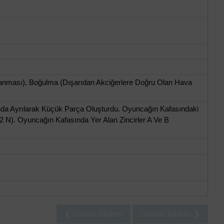
nması), Boğulma (Dışarıdan Akciğerlere Doğru Olan Hava
da Ayrılarak Küçük Parça Oluşturdu. Oyuncağın Kafasındaki
 N). Oyuncağın Kafasında Yer Alan Zincirler A Ve B
❮ Önceki Bildirim
Sonraki Bildirim ❯