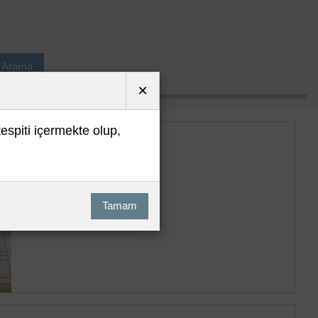
ı Arama
×
tespiti içermekte olup,
Tamam