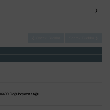
❯
❮ Önceki Bildirim
Sonraki Bildirim ❯
04400 Doğubeyazıt / Ağrı