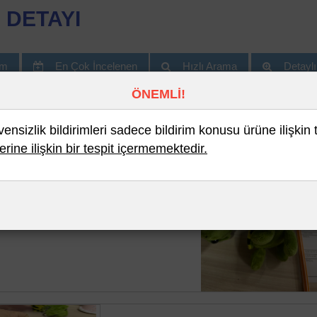
 DETAYI
im
En Çok İncelenen
Hızlı Arama
Detayl
ÖNEMLİ!
nsizlik bildirimleri sadece bildirim konusu ürüne ilişkin 
erine ilişkin bir tespit içermemektedir.