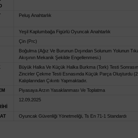
O
T
Peluş Anahtarlık
Yeşil Kaplumbağa Figürlü Oyuncak Anahtarlık
Çin (Prc)
Boğulma (Ağız Ve Burunun Dışından Solunum Yolunun Tıka
Akışının Mekanik Şekilde Engellenmesi.)
K
Büyük Halka Ve Küçük Halka Burkma (Tork) Testi Sonrasın
Zincirler Çekme Testi Esnasında Küçük Parça Oluşturdu (22
Kalıplarından Çıkıntı Yapmaktadır.
EM
Piyasaya Arzın Yasaklanması Ve Toplatma
12.09.2025
İHİ
UAT
Oyuncak Güvenliği Yönetmeliği, Ts En 71-1 Standardı