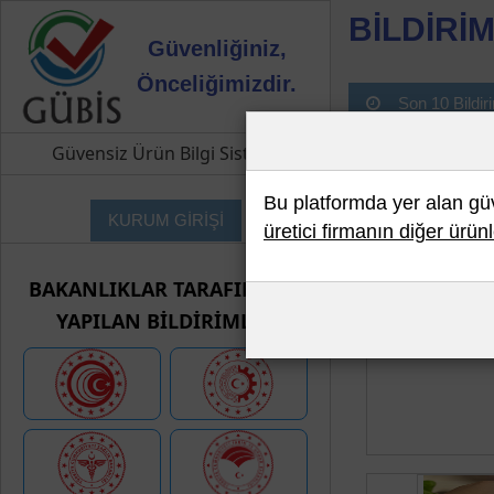
BİLDİRİM
Güvenliğiniz,
Önceliğimizdir.
Son 10 Bildir
Güvensiz Ürün Bilgi Sistemi
Bu platformda yer alan güve
KURUM GİRİŞİ
üretici firmanın diğer ürünl
BAKANLIKLAR TARAFINDAN
YAPILAN BİLDİRİMLER