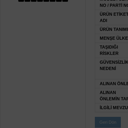
NO / PARTİ N
ÜRÜN ETİKE
ADI
ÜRÜN TANIMI
MENŞE ÜLKE
TAŞIDIĞI
RİSKLER
GÜVENSİZLİ
NEDENİ
ALINAN ÖNL
ALINAN
ÖNLEMİN TAR
İLGİLİ MEVZ
Geri Dön