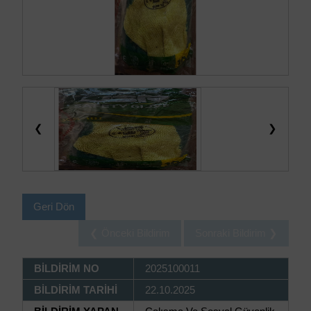
❮
❯
Geri Dön
❮ Önceki Bildirim
Sonraki Bildirim ❯
BİLDİRİM NO
2025100011
BİLDİRİM TARİHİ
22.10.2025