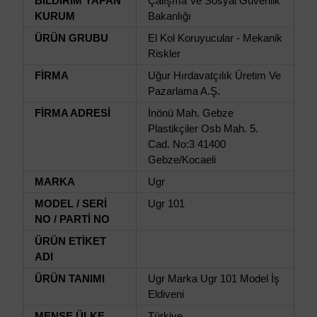
BİLDİRİM YAPAN
Çalışma Ve Sosyal Güvenlik
KURUM
Bakanlığı
ÜRÜN GRUBU
El Kol Koruyucular - Mekanik
Riskler
FİRMA
Uğur Hırdavatçılık Üretim Ve
Pazarlama A.Ş.
FİRMA ADRESİ
İnönü Mah. Gebze
Plastikçiler Osb Mah. 5.
Cad. No:3 41400
Gebze/Kocaeli
MARKA
Ugr
MODEL / SERİ
Ugr 101
NO / PARTİ NO
ÜRÜN ETİKET
ADI
ÜRÜN TANIMI
Ugr Marka Ugr 101 Model İş
Eldiveni
MENŞE ÜLKE
Türkiye