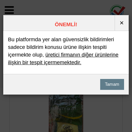
×
ÖNEMLİ!
BİLDİRİM DETAYI
Bu platformda yer alan güvensizlik bildirimleri
sadece bildirim konusu ürüne ilişkin tespiti
içermekte olup,
üretici firmanın diğer ürünlerine
Son 10 Bildirim
En Çok İncelenen
ilişkin bir tespit içermemektedir.
Hızlı Arama
Detaylı Arama
Tamam