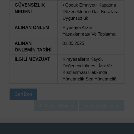
GÜVENSİZLİK
• Çocuk Emniyetli Kapatma
NEDENİ
Düzeneklerine Dair Kurallara
Uygunsuzluk
ALINAN ÖNLEM
Piyasaya Arzın
Yasaklanması Ve Toplatma
ALINAN
01.09.2025
ÖNLEMİN TARİHİ
İLGİLİ MEVZUAT
Kimyasalların Kaydı,
Değerlendirilmesi, İzni Ve
Kısıtlanması Hakkında
Yönetmelik Sea Yönetmeliği
Geri Dön
❮ Önceki Bildirim
Sonraki Bildirim ❯