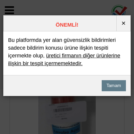
×
ÖNEMLİ!
BİLDİRİM DETAYI
Bu platformda yer alan güvensizlik bildirimleri
sadece bildirim konusu ürüne ilişkin tespiti
içermekte olup,
üretici firmanın diğer ürünlerine
Son 10 Bildirim
En Çok İncelenen
ilişkin bir tespit içermemektedir.
Hızlı Arama
Detaylı Arama
Tamam