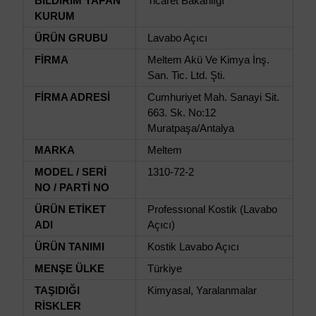
BİLDİRİM YAPAN
Ticaret Bakanlığı
KURUM
ÜRÜN GRUBU
Lavabo Açıcı
FİRMA
Meltem Akü Ve Kimya İnş.
San. Tic. Ltd. Şti.
FİRMA ADRESİ
Cumhuriyet Mah. Sanayi Sit.
663. Sk. No:12
Muratpaşa/Antalya
MARKA
Meltem
MODEL / SERİ
1310-72-2
NO / PARTİ NO
ÜRÜN ETİKET
Professıonal Kostik (Lavabo
ADI
Açıcı)
ÜRÜN TANIMI
Kostik Lavabo Açıcı
MENŞE ÜLKE
Türkiye
TAŞIDIĞI
Kimyasal, Yaralanmalar
RİSKLER