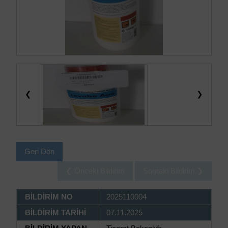
❮
❯
Geri Dön
❮ Önceki Bildirim
Sonraki Bildirim ❯
BİLDİRİM NO
2025110004
BİLDİRİM TARİHİ
07.11.2025