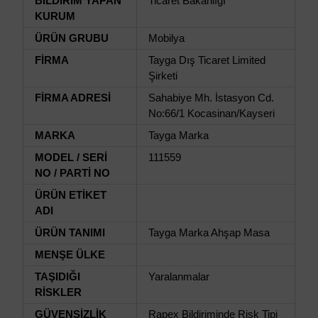
BİLDİRİM YAPAN
Ticaret Bakanlığı
KURUM
ÜRÜN GRUBU
Mobilya
FİRMA
Tayga Dış Ticaret Limited
Şirketi
FİRMA ADRESİ
Sahabiye Mh. İstasyon Cd.
No:66/1 Kocasinan/Kayseri
MARKA
Tayga Marka
MODEL / SERİ
111559
NO / PARTİ NO
ÜRÜN ETİKET
ADI
ÜRÜN TANIMI
Tayga Marka Ahşap Masa
MENŞE ÜLKE
TAŞIDIĞI
Yaralanmalar
RİSKLER
GÜVENSİZLİK
Rapex Bildiriminde Risk Tipi