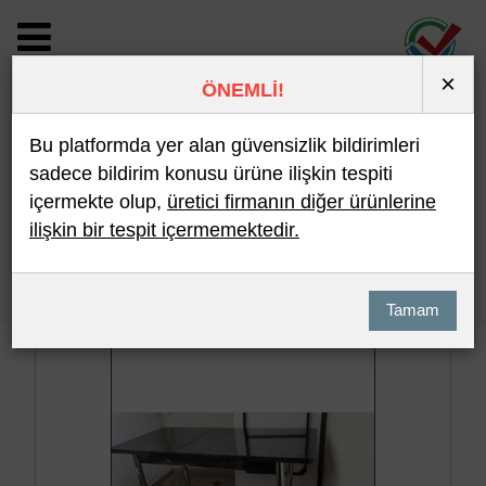
×
ÖNEMLİ!
BİLDİRİM DETAYI
Bu platformda yer alan güvensizlik bildirimleri
sadece bildirim konusu ürüne ilişkin tespiti
içermekte olup,
üretici firmanın diğer ürünlerine
Son 10 Bildirim
En Çok İncelenen
ilişkin bir tespit içermemektedir.
Hızlı Arama
Detaylı Arama
Tamam