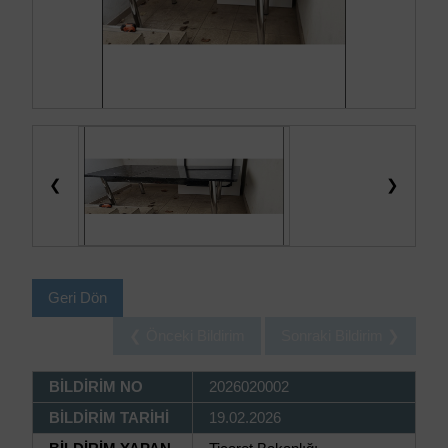
❮
❯
Geri Dön
❮ Önceki Bildirim
Sonraki Bildirim ❯
BİLDİRİM NO
2026020002
BİLDİRİM TARİHİ
19.02.2026