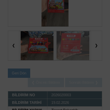
❮
❯
Geri Dön
❮ Önceki Bildirim
Sonraki Bildirim ❯
BİLDİRİM NO
2026020003
BİLDİRİM TARİHİ
19.02.2026