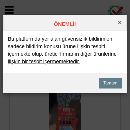
×
ÖNEMLİ!
BİLDİRİM DETAYI
Bu platformda yer alan güvensizlik bildirimleri
sadece bildirim konusu ürüne ilişkin tespiti
içermekte olup,
üretici firmanın diğer ürünlerine
Son 10 Bildirim
En Çok İncelenen
ilişkin bir tespit içermemektedir.
Hızlı Arama
Detaylı Arama
Tamam