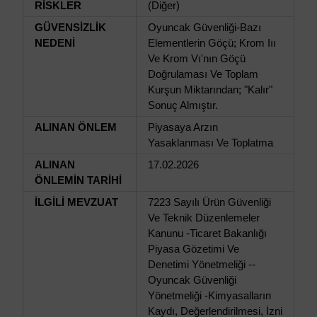
RİSKLER
(Diğer)
GÜVENSİZLİK
Oyuncak Güvenliği-Bazı
NEDENİ
Elementlerin Göçü; Krom Iıı
Ve Krom Vı'nın Göçü
Doğrulaması Ve Toplam
Kurşun Miktarından; "Kalır"
Sonuç Almıştır.
ALINAN ÖNLEM
Piyasaya Arzın
Yasaklanması Ve Toplatma
ALINAN
17.02.2026
ÖNLEMİN TARİHİ
İLGİLİ MEVZUAT
7223 Sayılı Ürün Güvenliği
Ve Teknik Düzenlemeler
Kanunu -Ticaret Bakanlığı
Piyasa Gözetimi Ve
Denetimi Yönetmeliği --
Oyuncak Güvenliği
Yönetmeliği -Kimyasalların
Kaydı, Değerlendirilmesi, İzni