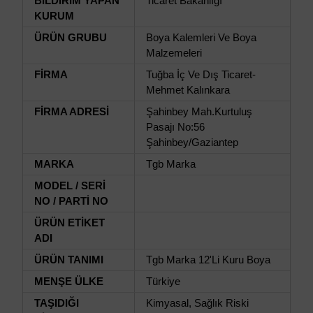
BİLDİRİM YAPAN
Ticaret Bakanlığı
KURUM
ÜRÜN GRUBU
Boya Kalemleri Ve Boya
Malzemeleri
FİRMA
Tuğba İç Ve Dış Ticaret-
Mehmet Kalınkara
FİRMA ADRESİ
Şahinbey Mah.Kurtuluş
Pasajı No:56
Şahinbey/Gaziantep
MARKA
Tgb Marka
MODEL / SERİ
NO / PARTİ NO
ÜRÜN ETİKET
ADI
ÜRÜN TANIMI
Tgb Marka 12'Li Kuru Boya
MENŞE ÜLKE
Türkiye
TAŞIDIĞI
Kimyasal, Sağlık Riski