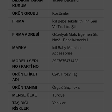
BİLDİRİM YAPAN
Ticaret Bakanlığı
KURUM
ÜRÜN GRUBU
Kostümler
FİRMA
İdil Bebe Tekstil İth. İhr. San
Ve Tic. Ltd. Şti.
FİRMA ADRESİ
Güzelyalı Mah. Egemen Sk.
No:21 Pendik/İstanbul
MARKA
İdil Baby Mamino
Accessories
MODEL / SERİ
3927675471423
NO / PARTİ NO
ÜRÜN ETİKET
0249 Frozy Taç
ADI
ÜRÜN TANIMI
Örgülü Saç Toka
MENŞE ÜLKE
Türkiye
TAŞIDIĞI
Yanıklar
RİSKLER