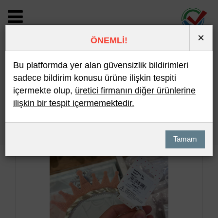
×
ÖNEMLİ!
BİLDİRİM DETAYI
Bu platformda yer alan güvensizlik bildirimleri
sadece bildirim konusu ürüne ilişkin tespiti
içermekte olup,
üretici firmanın diğer ürünlerine
Son 10 Bildirim
En Çok İncelenen
ilişkin bir tespit içermemektedir.
Hızlı Arama
Detaylı Arama
Tamam