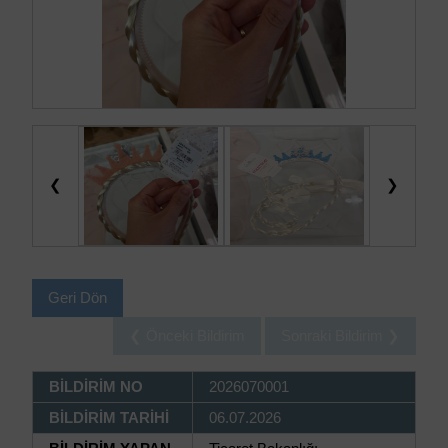
❮
❯
Geri Dön
❮ Önceki Bildirim
Sonraki Bildirim ❯
BİLDİRİM NO
2026070001
BİLDİRİM TARİHİ
06.07.2026