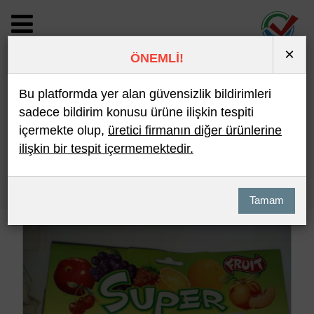
×
ÖNEMLİ!
BİLDİRİM DETAYI
Bu platformda yer alan güvensizlik bildirimleri
sadece bildirim konusu ürüne ilişkin tespiti
içermekte olup,
üretici firmanın diğer ürünlerine
Son 10 Bildirim
En Çok İncelenen
ilişkin bir tespit içermemektedir.
Hızlı Arama
Detaylı Arama
Tamam