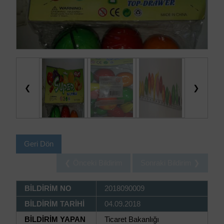
❮
❯
Geri Dön
❮ Önceki Bildirim
Sonraki Bildirim ❯
BİLDİRİM NO
2018090009
BİLDİRİM TARİHİ
04.09.2018
BİLDİRİM YAPAN
Ticaret Bakanlığı