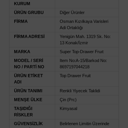
KURUM
ÜRÜN GRUBU
Diğer Ürünler
FİRMA
Osman Kızılkaya Varisleri
Adi Ortaklığı
FİRMA ADRESİ
Yenigün Mah. 1319 Sk. No:
13 Konak/İzmir
MARKA
Super Top-Drawer Fruıt
MODEL / SERİ
Item No:A-15/Barkod No:
NO / PARTİ NO
8697197044218
ÜRÜN ETİKET
Top Drawer Fruit
ADI
ÜRÜN TANIMI
Renkli Yiyecek Taklidi
MENŞE ÜLKE
Çin (Prc)
TAŞIDIĞI
Kimyasal
RİSKLER
GÜVENSİZLİK
Belirlenen Limitin Üzerinde