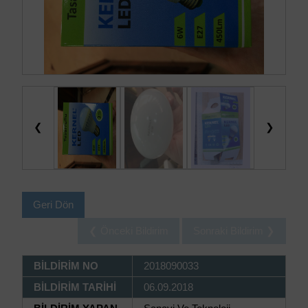
❮
❯
Geri Dön
❮ Önceki Bildirim
Sonraki Bildirim ❯
BİLDİRİM NO
2018090033
BİLDİRİM TARİHİ
06.09.2018