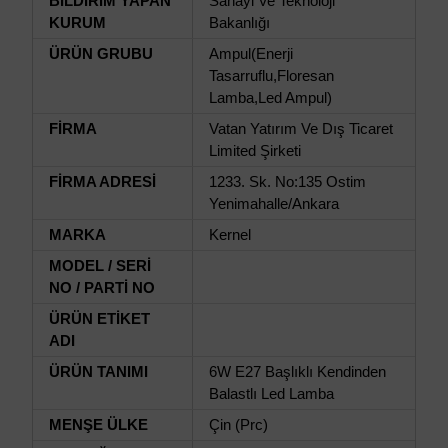
BİLDİRİM YAPAN
Sanayi Ve Teknoloji
KURUM
Bakanlığı
ÜRÜN GRUBU
Ampul(Enerji
Tasarruflu,Floresan
Lamba,Led Ampul)
FİRMA
Vatan Yatırım Ve Dış Ticaret
Limited Şirketi
FİRMA ADRESİ
1233. Sk. No:135 Ostim
Yenimahalle/Ankara
MARKA
Kernel
MODEL / SERİ
NO / PARTİ NO
ÜRÜN ETİKET
ADI
ÜRÜN TANIMI
6W E27 Başlıklı Kendinden
Balastlı Led Lamba
MENŞE ÜLKE
Çin (Prc)