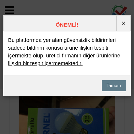
×
ÖNEMLİ!
BİLDİRİM DETAYI
Bu platformda yer alan güvensizlik bildirimleri
sadece bildirim konusu ürüne ilişkin tespiti
içermekte olup,
üretici firmanın diğer ürünlerine
Son 10 Bildirim
En Çok İncelenen
ilişkin bir tespit içermemektedir.
Hızlı Arama
Detaylı Arama
Tamam