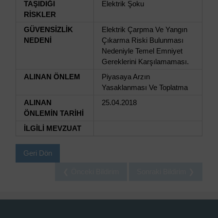
TAŞIDIĞI
Elektrik Şoku
RİSKLER
GÜVENSİZLİK
Elektrik Çarpma Ve Yangın
NEDENİ
Çıkarma Riski Bulunması
Nedeniyle Temel Emniyet
Gereklerini Karşılamaması.
ALINAN ÖNLEM
Piyasaya Arzın
Yasaklanması Ve Toplatma
ALINAN
25.04.2018
ÖNLEMİN TARİHİ
İLGİLİ MEVZUAT
Geri Dön
❮ Önceki Bildirim
Sonraki Bildirim ❯