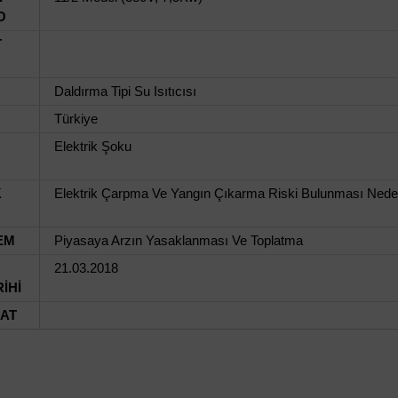
O
T
Daldırma Tipi Su Isıtıcısı
Türkiye
Elektrik Şoku
K
Elektrik Çarpma Ve Yangın Çıkarma Riski Bulunması Neden
EM
Piyasaya Arzın Yasaklanması Ve Toplatma
21.03.2018
İHİ
UAT