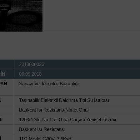
2018090036
İHİ
06.09.2018
PAN
Sanayi Ve Teknoloji Bakanlığı
U
Taşınabilir Elektrikli Daldırma Tipi Su Isıtıcısı
Başkent Isı Rezistans Nimet Önal
İ
1203/4 Sk. No:11/L Gıda Çarşısı Yenişehir/İzmir
Başkent Isı Rezistans
İ
11/2 Model (380V, 7,5Kw)