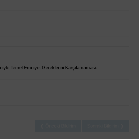
iyle Temel Emniyet Gereklerini Karşılamaması.
❮ Önceki Bildirim
Sonraki Bildirim ❯