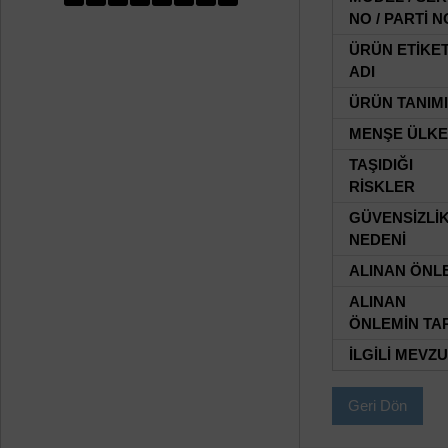
NO / PARTİ N
ÜRÜN ETİKE
ADI
ÜRÜN TANIMI
MENŞE ÜLKE
TAŞIDIĞI
RİSKLER
GÜVENSİZLİ
NEDENİ
ALINAN ÖNL
ALINAN
ÖNLEMİN TAR
İLGİLİ MEVZ
Geri Dön