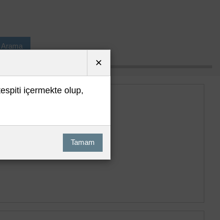
ı Arama
×
tespiti içermekte olup,
Tamam