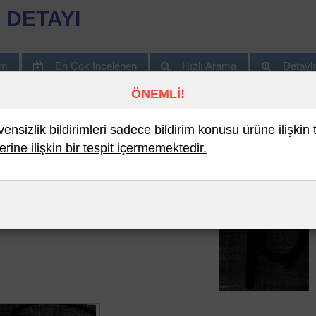
 DETAYI
im
En Çok İncelenen
Hızlı Arama
Detayl
ÖNEMLİ!
nsizlik bildirimleri sadece bildirim konusu ürüne ilişkin 
erine ilişkin bir tespit içermemektedir.