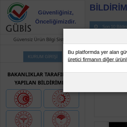
BİLDİRİM
Güvenliğiniz,
Önceliğimizdir.
Son 10 Bildir
Güvensiz Ürün Bilgi Sistemi
Bu platformda yer alan güve
KURUM GİRİŞİ
üretici firmanın diğer ürünl
BAKANLIKLAR TARAFINDAN
YAPILAN BİLDİRİMLER