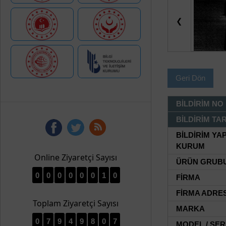
❮
Geri Dön
BİLDİRİM NO
BİLDİRİM TAR
BİLDİRİM YA
KURUM
Online Ziyaretçi Sayısı
ÜRÜN GRUB
0
0
0
0
0
0
1
0
FİRMA
FİRMA ADRES
Toplam Ziyaretçi Sayısı
MARKA
0
7
9
4
9
8
0
7
MODEL / SER