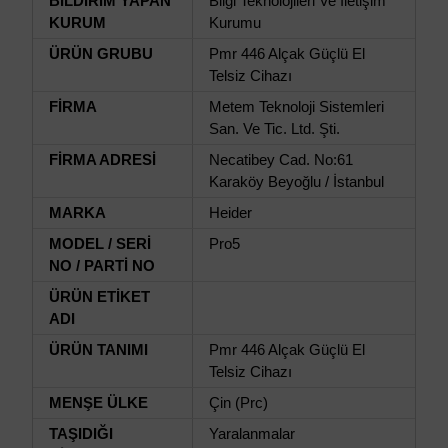
BİLDİRİM YAPAN
Bilgi Teknolojileri Ve İletişim
KURUM
Kurumu
ÜRÜN GRUBU
Pmr 446 Alçak Güçlü El
Telsiz Cihazı
FİRMA
Metem Teknoloji Sistemleri
San. Ve Tic. Ltd. Şti.
FİRMA ADRESİ
Necatibey Cad. No:61
Karaköy Beyoğlu / İstanbul
MARKA
Heider
MODEL / SERİ
Pro5
NO / PARTİ NO
ÜRÜN ETİKET
ADI
ÜRÜN TANIMI
Pmr 446 Alçak Güçlü El
Telsiz Cihazı
MENŞE ÜLKE
Çin (Prc)
TAŞIDIĞI
Yaralanmalar