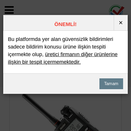
×
ÖNEMLİ!
BİLDİRİM DETAYI
Bu platformda yer alan güvensizlik bildirimleri
sadece bildirim konusu ürüne ilişkin tespiti
içermekte olup,
üretici firmanın diğer ürünlerine
Son 10 Bildirim
En Çok İncelenen
ilişkin bir tespit içermemektedir.
Hızlı Arama
Detaylı Arama
Tamam