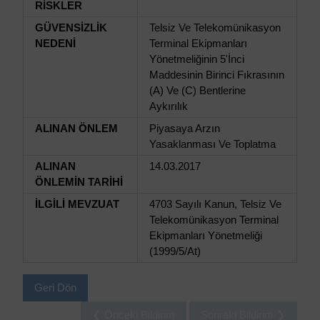
RİSKLER
GÜVENSİZLİK
Telsiz Ve Telekomünikasyon
NEDENİ
Terminal Ekipmanları
Yönetmeliğinin 5'İnci
Maddesinin Birinci Fıkrasının
(A) Ve (C) Bentlerine
Aykırılık
ALINAN ÖNLEM
Piyasaya Arzın
Yasaklanması Ve Toplatma
ALINAN
14.03.2017
ÖNLEMİN TARİHİ
İLGİLİ MEVZUAT
4703 Sayılı Kanun, Telsiz Ve
Telekomünikasyon Terminal
Ekipmanları Yönetmeliği
(1999/5/At)
Geri Dön
❮ Önceki Bildirim
Sonraki Bildirim ❯