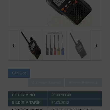
❮
❯
Geri Dön
❮ Önceki Bildirim
Sonraki Bildirim ❯
BİLDİRİM NO
2018090048
BİLDİRİM TARİHİ
24.09.2018