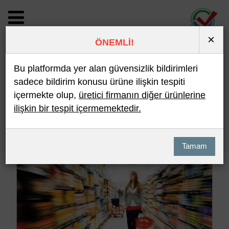
×
ÖNEMLİ!
BİLDİRİM DETAYI
Bu platformda yer alan güvensizlik bildirimleri
sadece bildirim konusu ürüne ilişkin tespiti
içermekte olup,
üretici firmanın diğer ürünlerine
Son 10 Bildirim
En Çok İncelenen
ilişkin bir tespit içermemektedir.
Hızlı Arama
Detaylı Arama
Tamam