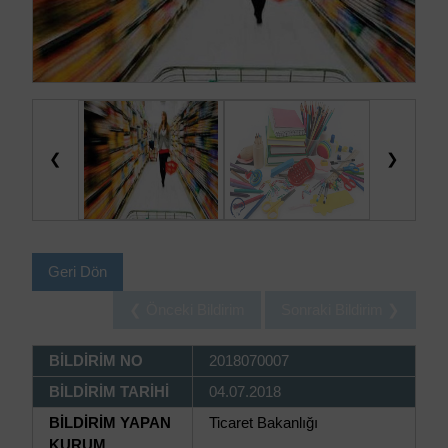
❮
❯
Geri Dön
❮ Önceki Bildirim
Sonraki Bildirim ❯
BİLDİRİM NO
2018070007
BİLDİRİM TARİHİ
04.07.2018
BİLDİRİM YAPAN
Ticaret Bakanlığı
KURUM