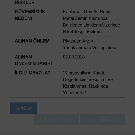
RİSKLER
GÜVENSİZLİK
Kaplamalı Gümüş Rengi
NEDENİ
Metal Zemin Kısmında
Belirlenen Limitlerin Üzerinde
Nikel Tespit Edilmiştir.
ALINAN ÖNLEM
Piyasaya Arzın
Yasaklanması Ve Toplatma
ALINAN
01.08.2018
ÖNLEMİN TARİHİ
İLGİLİ MEVZUAT
"Kimyasalların Kaydı,
Değerlendirilmesi, İzni Ve
Kısıtlanması Hakkında
Yönetmelik”
Geri Dön
❮ Önceki Bildirim
Sonraki Bildirim ❯