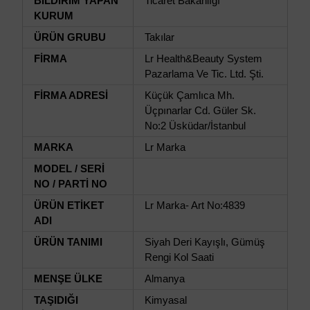
BİLDİRİM YAPAN
Ticaret Bakanlığı
KURUM
ÜRÜN GRUBU
Takılar
FİRMA
Lr Health&Beauty System
Pazarlama Ve Tic. Ltd. Şti.
FİRMA ADRESİ
Küçük Çamlıca Mh.
Üçpınarlar Cd. Güler Sk.
No:2 Üsküdar/İstanbul
MARKA
Lr Marka
MODEL / SERİ
NO / PARTİ NO
ÜRÜN ETİKET
Lr Marka- Art No:4839
ADI
ÜRÜN TANIMI
Siyah Deri Kayışlı, Gümüş
Rengi Kol Saati
MENŞE ÜLKE
Almanya
TAŞIDIĞI
Kimyasal