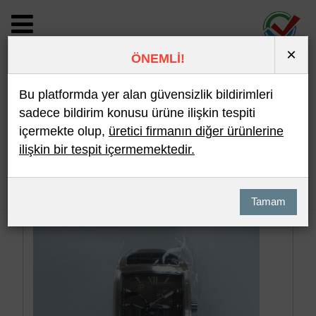
×
ÖNEMLİ!
BİLDİRİM DETAYI
Bu platformda yer alan güvensizlik bildirimleri
sadece bildirim konusu ürüne ilişkin tespiti
içermekte olup,
üretici firmanın diğer ürünlerine
Son 10 Bildirim
En Çok İncelenen
ilişkin bir tespit içermemektedir.
Hızlı Arama
Detaylı Arama
Tamam